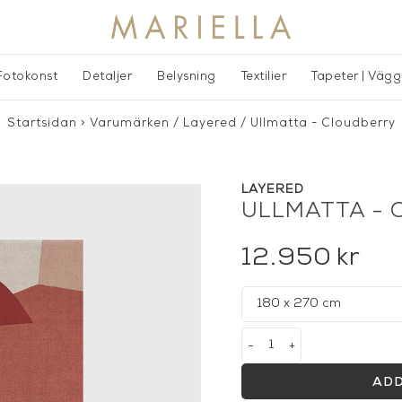
Fotokonst
Detaljer
Belysning
Textilier
Tapeter | Väg
Startsidan
>
Varumärken
/
Layered
/
Ullmatta - Cloudberry
LAYERED
ULLMATTA - 
12.950
kr
-
+
ADD