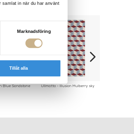
r samlat in när du har använt
Marknadsföring
Tillåt alla
ion Blue Sandstone
Ullmatta - Illusion Mulberry sky
Ullmatta -