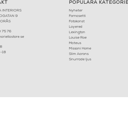
AKT
POPULÄRA KATEGORI
A INTERIORS
Nyheter
ROGATAN 9
Fornasetti
BORÅS
Fotokonst
Layered
 75 76
Lexington
riellastore.se
Louise Roe
Mateus
18
Missoni Home
0-18
Slim Aarons
Snurrade ljus