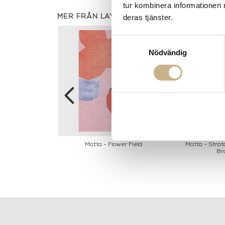
tur kombinera informationen 
deras tjänster.
MER FRÅN LAYERED
Samtyckesval
Nödvändig
 Cloudberry
Matta - Flower Field
Matta - Strat
Br