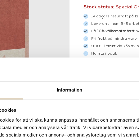
Stock status:
Special O
14 dagars returrätt på la
Leverans inom 3-5 arbet
Få
10% välkomstrabatt
nä
Fri frakt på mindra varor
900:- i frakt vid köp av 
Hämta i butik
FRÅGA OSS OM PROD
DESCRIPTION
Information
cookies
kies för att vi ska kunna anpassa innehållet och annonserna ti
 sociala medier och analysera vår trafik. Vi vidarebefordrar även 
ill de sociala medier och annons- och analysföretag som vi samar