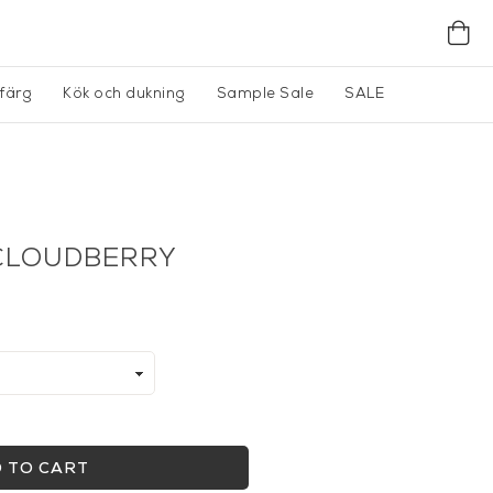
gfärg
Kök och dukning
Sample Sale
SALE
CLOUDBERRY
 TO CART