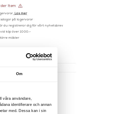
rder Item
gervaror.
Läs mer
sdagar på lagervaror
r du registrerar dig för vårt nyhetsbrev
 vid köp över 1000:-
större möbler
UKTEN
Om
ll våra användare,
sådana identifierare och annan
betar med. Dessa kan i sin