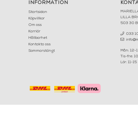
INFORMATION
KONT
MARIELL
Startsidan
LILLA B
Köpvillkor
503 30 
Om oss
Karriär
033 10
Hållbarhet
info@ma
Kontakta oss
Mån: 12-
Sommarstängt
Tis-fre: 1
Lör: 11-15