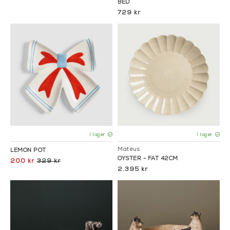
BED
729 kr
I lager
I lager
Mateus
LEMON POT
OYSTER - FAT 42CM
200 kr
329 kr
2.395 kr