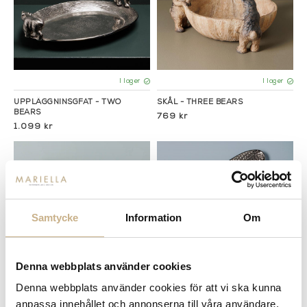
I lager
I lager
UPPLÄGGNINSGFAT - TWO
SKÅL - THREE BEARS
BEARS
769 kr
1.099 kr
Samtycke
Information
Om
Denna webbplats använder cookies
Denna webbplats använder cookies för att vi ska kunna
Fler varianter
I lager
I lager
anpassa innehållet och annonserna till våra användare,