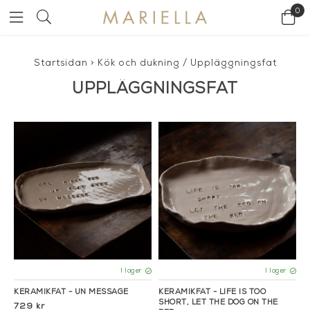
0
Startsidan
>
Kök och dukning
/
Uppläggningsfat
UPPLÄGGNINGSFAT
I lager
I lager
KERAMIKFAT - UN MESSAGE
KERAMIKFAT - LIFE IS TOO
SHORT, LET THE DOG ON THE
729 kr