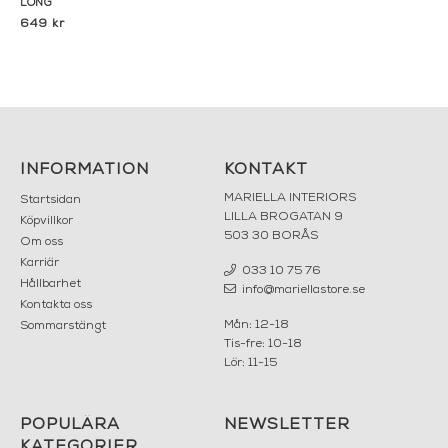
LONG
649 kr
INFORMATION
KONTAKT
MARIELLA INTERIORS
Startsidan
LILLA BROGATAN 9
Köpvillkor
503 30 BORÅS
Om oss
Karriär
033 10 75 76
Hållbarhet
info@mariellastore.se
Kontakta oss
Mån: 12-18
Sommarstängt
Tis-fre: 10-18
Lör: 11-15
POPULÄRA
NEWSLETTER
KATEGORIER