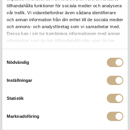
FAT - BUBBLE FISH
FAT - SILVER FISK
tillhandahålla funktioner för sociala medier och analysera
599 kr
499 kr
vår trafik. Vi vidarebefordrar även sådana identifierare
och annan information från din enhet till de sociala medier
och annons- och analysföretag som vi samarbetar med.
Dessa kan i sin tur kombinera informationen med annan
information som du har tillhandahållit eller som de har
samlat in när du har använt deras tjänster.
Samtyckesval
Nödvändig
I lager
I lager
Inställningar
FAT - SILVER FISK
FAT - SILVER FISK
279 kr
279 kr
Statistik
Marknadsföring