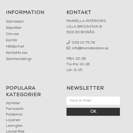
INFORMATION
KONTAKT
MARIELLA INTERIORS
Startsidan
LILLA BROGATAN 9
Köpvillkor
503 30 BORÅS
Om oss
Karriär
033 10 75 76
Hållbarhet
info@mariellastore.se
Kontakta oss
Mån: 12-18
Sommarstängt
Tis-fre: 10-18
Lör: 11-15
POPULÄRA
NEWSLETTER
KATEGORIER
Nyheter
Fornasetti
OK
Fotokonst
Layered
Lexington
Louise Roe