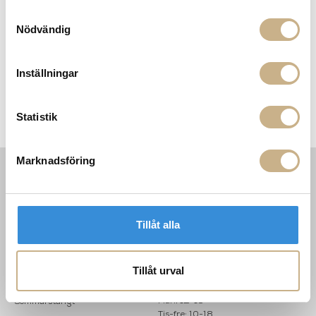
Samtyckesval
Nödvändig
Inställningar
Statistik
Marknadsföring
INFORMATION
KONTAKT
MARIELLA INTERIORS
Startsidan
Tillåt alla
LILLA BROGATAN 9
Köpvillkor
503 30 BORÅS
Om oss
Karriär
033 10 75 76
Tillåt urval
Hållbarhet
info@mariellastore.se
Kontakta oss
Mån: 12-18
Sommarstängt
Tis-fre: 10-18