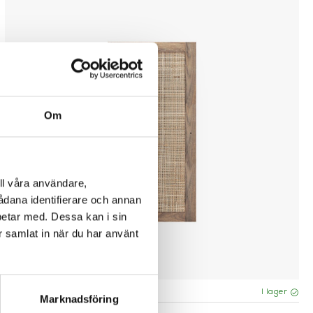
Om
ll våra användare,
sådana identifierare och annan
betar med. Dessa kan i sin
r samlat in när du har använt
Fler varianter
I lager
Marknadsföring