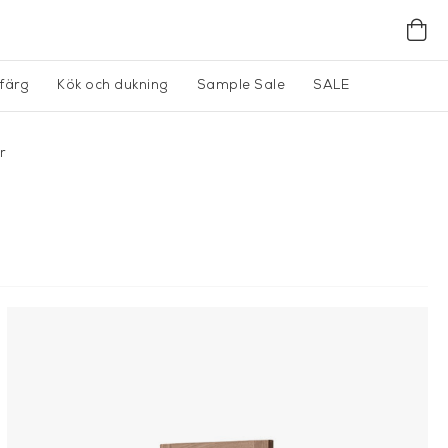
gfärg
Kök och dukning
Sample Sale
SALE
r