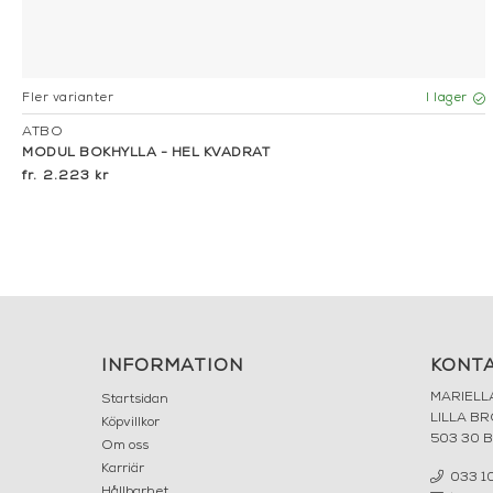
Fler varianter
I lager
ATBO
MODUL BOKHYLLA - HEL KVADRAT
2.223 kr
INFORMATION
KONT
MARIELL
Startsidan
LILLA B
Köpvillkor
503 30 
Om oss
Karriär
033 10
Hållbarhet