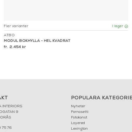
Fler varianter
I lager
ATBO
MODUL BOKHYLLA - HEL KVADRAT
2.454 kr
AKT
POPULÄRA KATEGORI
A INTERIORS
Nyheter
ROGATAN 9
Fornasetti
BORÅS
Fotokonst
Layered
 75 76
Lexington