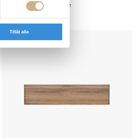
ATBO
MODUL BOKHYLLA - HEL KVADRAT
4.762 kr
Tillåt alla