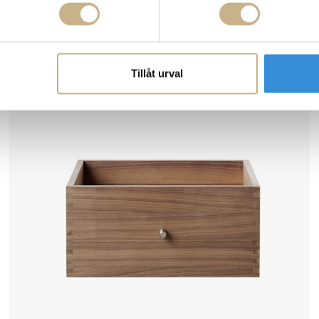
ATBO
MODUL BOKHYLLA - HEL KVADRAT
3.608 kr
Tillåt urval