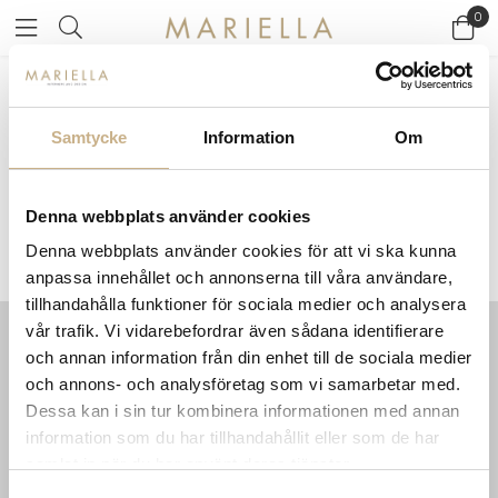
0
Startsidan
>
Varumärken
/
Manuel Canovas
Samtycke
Information
Om
MANUEL CANOVAS
Denna webbplats använder cookies
Denna webbplats använder cookies för att vi ska kunna
anpassa innehållet och annonserna till våra användare,
tillhandahålla funktioner för sociala medier och analysera
vår trafik. Vi vidarebefordrar även sådana identifierare
och annan information från din enhet till de sociala medier
INFORMATION
KONTAKT
och annons- och analysföretag som vi samarbetar med.
MARIELLA INTERIORS
Startsidan
Dessa kan i sin tur kombinera informationen med annan
LILLA BROGATAN 9
Köpvillkor
information som du har tillhandahållit eller som de har
503 30 BORÅS
Om oss
samlat in när du har använt deras tjänster.
Karriär
033 10 75 76