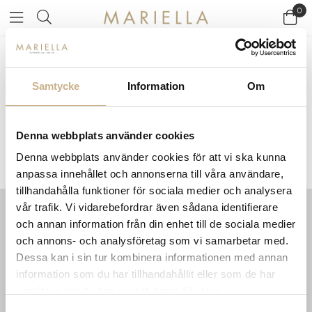
0
Startsidan
>
Varumärken
/
Paola Paronetto
Samtycke
Information
Om
PAOLA PARONETTO
Denna webbplats använder cookies
Denna webbplats använder cookies för att vi ska kunna
anpassa innehållet och annonserna till våra användare,
tillhandahålla funktioner för sociala medier och analysera
vår trafik. Vi vidarebefordrar även sådana identifierare
och annan information från din enhet till de sociala medier
INFORMATION
KONTAKT
och annons- och analysföretag som vi samarbetar med.
MARIELLA INTERIORS
Startsidan
Dessa kan i sin tur kombinera informationen med annan
LILLA BROGATAN 9
Köpvillkor
information som du har tillhandahållit eller som de har
503 30 BORÅS
Om oss
samlat in när du har använt deras tjänster.
Karriär
033 10 75 76