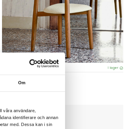
I lager
Molteni
Om
SOFFBORD - PANNA COTTA
ll våra användare,
sådana identifierare och annan
betar med. Dessa kan i sin