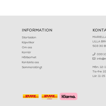
INFORMATION
KONT
MARIELL
Startsidan
LILLA B
Köpvillkor
503 30 
Om oss
Karriär
033 10
Hållbarhet
info@ma
Kontakta oss
Mån: 12-
Sommarstängt
Tis-fre: 1
Lör: 11-15