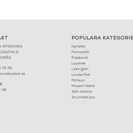
AKT
POPULÄRA KATEGORI
A INTERIORS
Nyheter
ROGATAN 9
Fornasetti
BORÅS
Fotokonst
Layered
 75 76
Lexington
riellastore.se
Louise Roe
Mateus
18
Missoni Home
0-18
Slim Aarons
Snurrade ljus