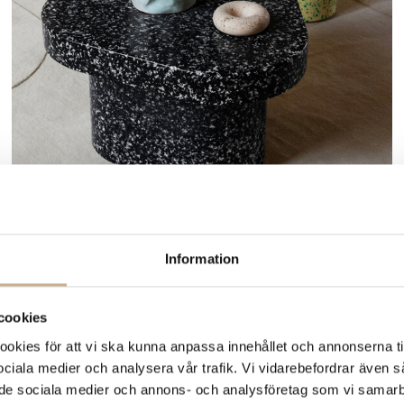
Fler varianter
I lager
Molteni
Information
SOFFBORD - PANNA COTTA
3.400 kr
cookies
kies för att vi ska kunna anpassa innehållet och annonserna ti
 sociala medier och analysera vår trafik. Vi vidarebefordrar även 
ill de sociala medier och annons- och analysföretag som vi samar