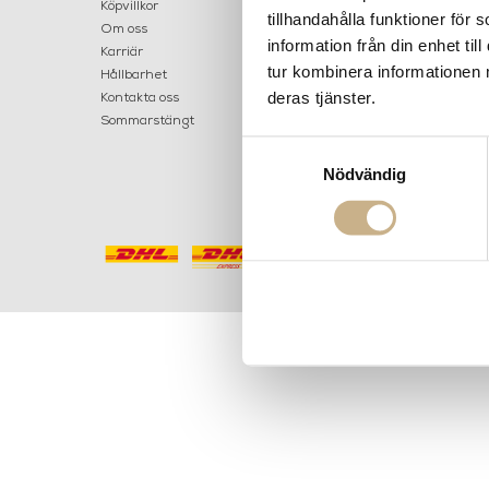
LILLA B
Köpvillkor
tillhandahålla funktioner för
503 30 
Om oss
information från din enhet t
Karriär
033 10
tur kombinera informationen 
Hållbarhet
info@ma
deras tjänster.
Kontakta oss
Mån: 12-
Sommarstängt
Tis-fre: 1
Samtyckesval
Lör: 11-15
Nödvändig