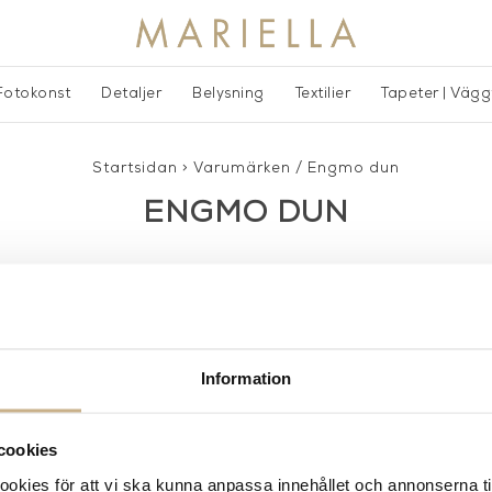
Fotokonst
Detaljer
Belysning
Textilier
Tapeter | Väg
Startsidan
>
Varumärken
/
Engmo dun
ENGMO DUN
Information
AKT
POPULÄRA KATEGORI
cookies
A INTERIORS
Nyheter
kies för att vi ska kunna anpassa innehållet och annonserna ti