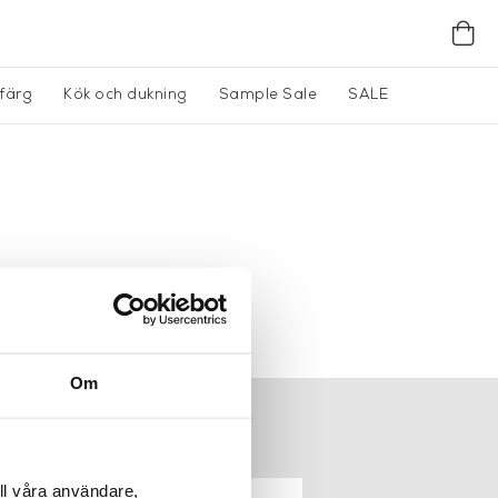
gfärg
Kök och dukning
Sample Sale
SALE
Om
ER
NEWSLETTER
ll våra användare,