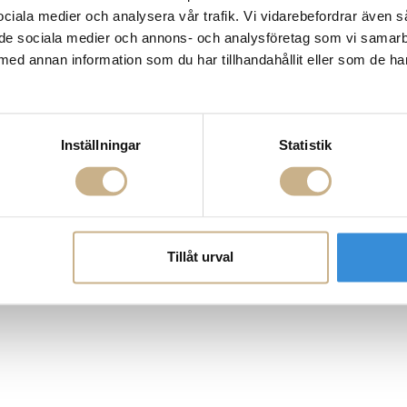
ROGATAN 9
Fornasetti
 sociala medier och analysera vår trafik. Vi vidarebefordrar även 
BORÅS
Fotokonst
ill de sociala medier och annons- och analysföretag som vi samar
Layered
 75 76
Lexington
med annan information som du har tillhandahållit eller som de ha
riellastore.se
Louise Roe
Mateus
18
Missoni Home
0-18
Slim Aarons
Snurrade ljus
Inställningar
Statistik
Tillåt urval