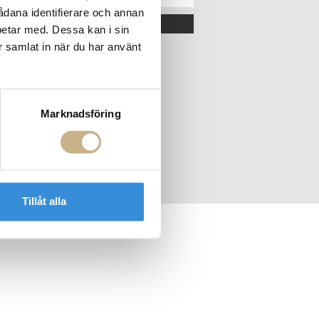
sådana identifierare och annan
OK
betar med. Dessa kan i sin
r samlat in när du har använt
Marknadsföring
Tillåt alla