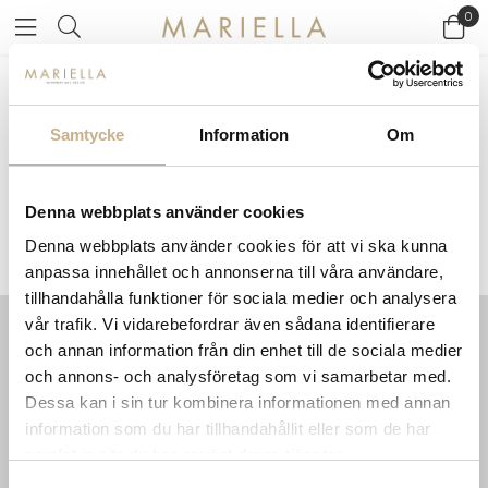
0
Startsidan
>
Varumärken
/
Zoffany
Samtycke
Information
Om
ZOFFANY
Denna webbplats använder cookies
Denna webbplats använder cookies för att vi ska kunna
anpassa innehållet och annonserna till våra användare,
tillhandahålla funktioner för sociala medier och analysera
vår trafik. Vi vidarebefordrar även sådana identifierare
och annan information från din enhet till de sociala medier
INFORMATION
KONTAKT
och annons- och analysföretag som vi samarbetar med.
MARIELLA INTERIORS
Startsidan
Dessa kan i sin tur kombinera informationen med annan
LILLA BROGATAN 9
Köpvillkor
information som du har tillhandahållit eller som de har
503 30 BORÅS
Om oss
samlat in när du har använt deras tjänster.
Karriär
033 10 75 76