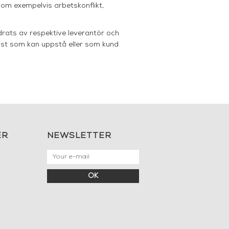
åsom exempelvis arbetskonflikt,
drats av respektive leverantör och
rlust som kan uppstå eller som kund
ER
NEWSLETTER
OK