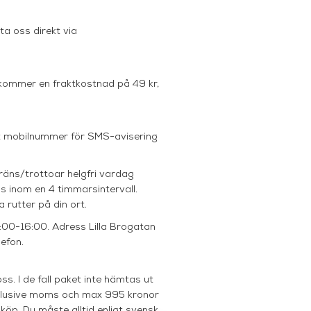
ta oss direkt via
llkommer en fraktkostnad på 49 kr,
tt mobilnummer för SMS-avisering
räns/trottoar helgfri vardag
is inom en 4 timmarsintervall.
rutter på din ort.
0:00-16:00. Adress Lilla Brogatan
lefon.
s. I de fall paket inte hämtas ut
 inklusive moms och max 995 kronor
köp. Du måste alltid enligt svensk