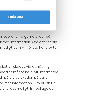
nsavtalslagen.
r i pris eller skick framgår i
Tillåt alla
n leverans. Ta gärna bilder på
r mer information. Om det rör sig
amtidigt som vi i första hand byter
paket är skadat vid utmätning
sportör måste ha blivit informerad
och på själva skadan på varan.
ör mer information. Om du skulle
s snarast möjligt. Emballage och