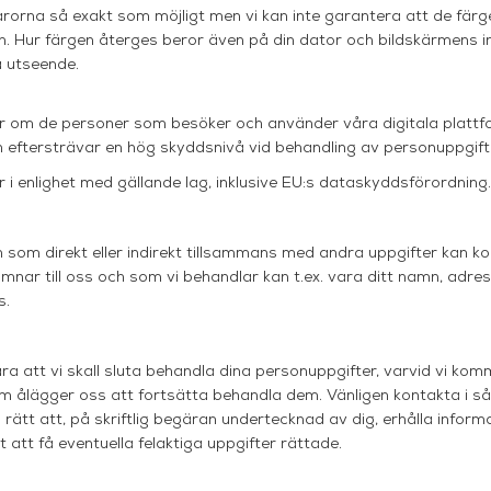
varorna så exakt som möjligt men vi kan inte garantera att de fä
 Hur färgen återges beror även på din dator och bildskärmens ins
a utseende.
r om de personer som besöker och använder våra digitala plattfo
h eftersträvar en hög skyddsnivå vid behandling av personuppgift
 i enlighet med gällande lag, inklusive EU:s dataskyddsförordning.
 som direkt eller indirekt tillsammans med andra uppgifter kan kop
mnar till oss och som vi behandlar kan t.ex. vara ditt namn, adr
s.
ra att vi skall sluta behandla dina personuppgifter, varvid vi kom
om ålägger oss att fortsätta behandla dem. Vänligen kontakta i så
 rätt att, på skriftlig begäran undertecknad av dig, erhålla infor
 att få eventuella felaktiga uppgifter rättade.