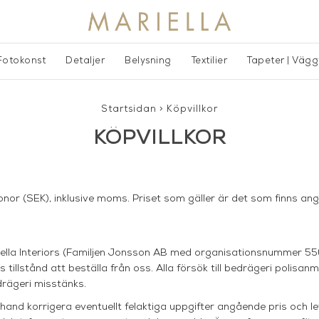
Fotokonst
Detaljer
Belysning
Textilier
Tapeter | Väg
Startsidan
>
Köpvillkor
KÖPVILLKOR
ronor (SEK), inklusive moms. Priset som gäller är det som finns a
riella Interiors (Familjen Jonsson AB med organisationsnummer 
s tillstånd att beställa från oss. Alla försök till bedrägeri polisanm
drägeri misstänks.
erhand korrigera eventuellt felaktiga uppgifter angående pris och 