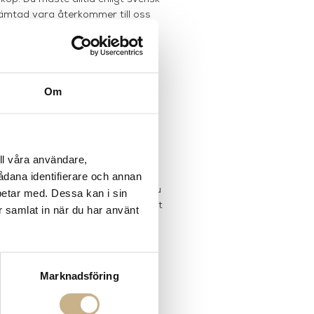
thämtad vara återkommer till oss
lefon 033-107576.
Om
ail
info@mariellastore.se
eller på
rätt att ångra ditt köp inom 14
ll våra användare,
vill säga oanvänd och oskadad.
sådana identifierare och annan
r du utnyttjar ångerrätten står du
betar med. Dessa kan i sin
eturadress. Vi har ingen möjlighet
r samlat in när du har använt
odkänt returen. Vänligen kontakta
Marknadsföring
llerad.
lning specifikt för dig som kund.