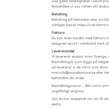
vad gäller felaktigheter i såväl p
förbehåller vi oss rätten att ändra 
Betalning
Betalning på hemsidan sker via Klar
vänligen besök
https://cdn.klarn
Faktura
Du kan även handla med faktura vi
uppgiven epost i samband med att 
Leveranstider
Vi levererar endast inom Sverige.
Beställningar som läggs på helgen 
så levererar vi de varor som finns
mail
info@mariellastore.se
eller t
behandlat din order.
Beställningsvaror – Alla varor som
ungefärligt angivna.
Om du har önskemål om att få din 
detta.