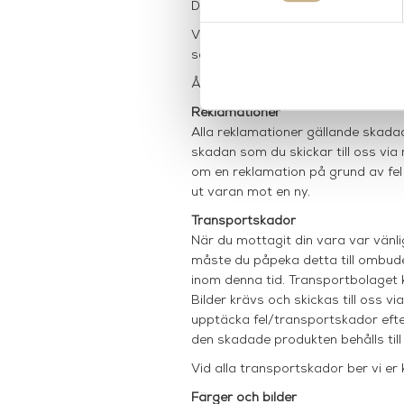
Dessa varor betraktas som beställ
Vid köp av varor märkta som "Sample
samband med köpet.
Ångerrätten gäller ej för företags
Reklamationer
Alla reklamationer gällande skadad
skadan som du skickar till oss via
om en reklamation på grund av fel p
ut varan mot en ny.
Transportskador
När du mottagit din vara var vänl
måste du påpeka detta till ombude
inom denna tid. Transportbolaget k
Bilder krävs och skickas till oss vi
upptäcka fel/transportskador efte
den skadade produkten behålls til
Vid alla transportskador ber vi er
F
ärger och bilder