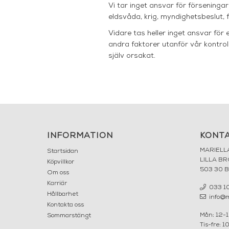
Vi tar inget ansvar för förseningar
eldsvåda, krig, myndighetsbeslut, f
Vidare tas heller inget ansvar fö
andra faktorer utanför vår kontroll
själv orsakat.
INFORMATION
KONT
MARIELL
Startsidan
LILLA B
Köpvillkor
503 30 
Om oss
Karriär
033 10
Hållbarhet
info@ma
Kontakta oss
Mån: 12-
Sommarstängt
Tis-fre: 1