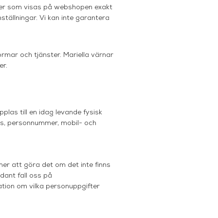
rger som visas på webshopen exakt
tällningar. Vi kan inte garantera
rmar och tjänster. Mariella
värnar
er.
plas till en idag levande fysisk
ess, personnummer, mobil- och
mer att göra det om det inte finns
dant fall oss på
mation om vilka personuppgifter