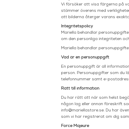
Vi försöker att visa färgerna på 
stämmer överens med verkligheten.
att bilderna återger varans exakt
Integritetspolicy
Mariella behandlar personuppgifte
om den personliga integriteten oc
Mariella
behandlar personuppgifter
Vad är en personuppgift
En personuppgift är all information
person.
Personuppgifter som du lä
telefonnummer samt e-postadres
Rätt till information
Du har rätt att när som helst begä
någon lag eller annan föreskrift s
info@mariellastore.se. Du har även
som vi har registrerat om dig samt
Force Majeure