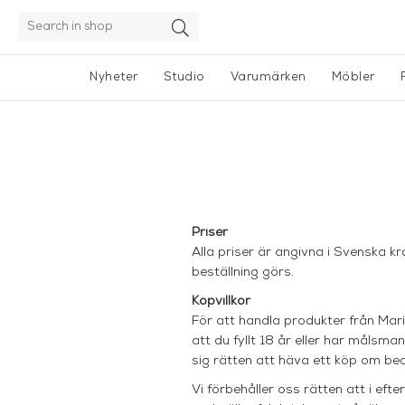
Nyheter
Studio
Varumärken
Möbler
Priser
Alla priser är angivna i Svenska k
beställning görs.
K
öpvillkor
För att handla produkter från Ma
att du fyllt 18 år eller har målsman
sig rätten att häva ett köp om be
Vi förbehåller oss rätten att i eft