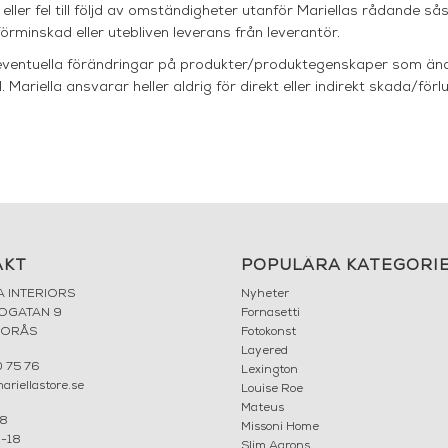
 eller fel till följd av omständigheter utanför Mariellas rådande s
örminskad eller utebliven leverans från leverantör.
r eventuella förändringar på produkter/produktegenskaper som än
. Mariella ansvarar heller aldrig för direkt eller indirekt skada/fö
AKT
POPULÄRA KATEGORI
A INTERIORS
Nyheter
ROGATAN 9
Fornasetti
BORÅS
Fotokonst
Layered
 75 76
Lexington
riellastore.se
Louise Roe
Mateus
18
Missoni Home
0-18
Slim Aarons