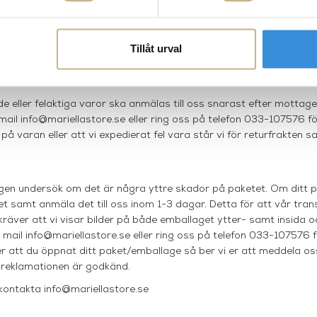
ningsvaror och omfattas därför inte av ångerrätten enligt dista
 Sale" eller "Sale" tillämpas ingen ångerrätt. Eventuella avvikelse
Tillåt urval
kunder.
e eller felaktiga varor ska anmälas till oss snarast efter mottage
 mail
info@mariellastore.se
eller ring oss på telefon 033-107576 fö
å varan eller att vi expedierat fel vara står vi för returfrakten s
igen undersök om det är några yttre skador på paketet. Om ditt 
t samt anmäla det till oss inom 1-3 dagar. Detta för att vår tran
räver att vi visar bilder på både emballaget ytter- samt insida 
a mail
info@mariellastore.se
eller ring oss på telefon 033-107576 f
r att du öppnat ditt paket/emballage så ber vi er att meddela os
l reklamationen är godkänd.
 kontakta
info@mariellastore.se