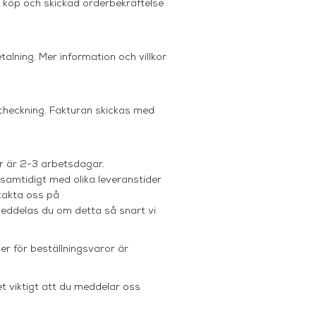
t köp och skickad orderbekräftelse
talning. Mer information och villkor
tcheckning. Fakturan skickas med
er är 2-3 arbetsdagar.
 samtidigt med olika leveranstider
ntakta oss på
meddelas du om detta så snart vi
er för beställningsvaror är
t viktigt att du meddelar oss