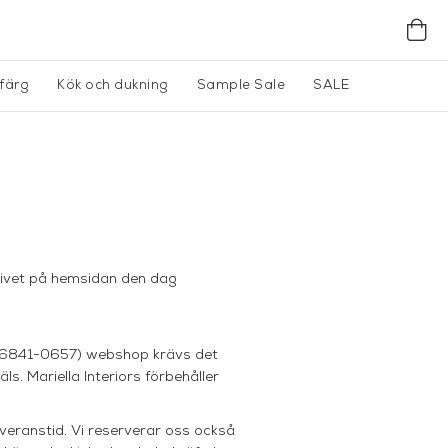
gfärg
Kök och dukning
Sample Sale
SALE
ngivet på hemsidan den dag
556841-0657) webshop krävs det
äls. Mariella Interiors förbehåller
leveranstid. Vi reserverar oss också