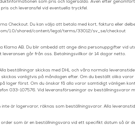
roduktinformationen som pris och lagersaldo. Även efter genomför
pris och leveransfel vid eventuella tryckfel.
na Checkout. Du kan välja att betala med kort, faktura eller delbe
a.com/1.0/shared/content/legal/terms/33012/sv_se/checkout
a Klarna AB. Du blir ombedd att ange dina personuppgifter vid u
leveransen går från oss. Betalningsvillkor är 14 dagar netto.
 Alla beställningar skickas med DHL och våra normala leveranstid
skickas vanligtvis på måndagen efter. Om du beställt olika varor
 på lager först. Om du önskar få alla varor samtidigt vänligen ko
elefon 033-107576. Vid leveransförseningar av beställningsvaror 
 inte är lagervaror, räknas som beställningsvaror. Alla leveranstid
order som är en beställningsvara vid ett specifikt datum så är de