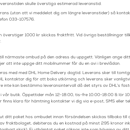
everanstiden skulle överstiga estimerad leveranstid.
erans (utan att vi meddelat dig om längre leveranstider) så kontak
elefon 033-107576.
 överstiger 1000 kr skickas fraktfritt. Vid övriga beställningar ti
.
 till närmaste ombud på den adress du uppgett. Vänligen ange di
er att inte uppge ditt mobilnummer får du en avi i brevlådan.
ereras med med DHL Home Delivery dagtid. Leverans sker till tomtg
 DHL kontaktar dig för att boka utkörning och leverans sker vanligtv
nte kan bestämma leveransintervall då det styrs av DHL’s fasta 
 i vår butik. Öppettider mån 12-18:00, tis-fre 10:00-18:00 & lör 1
finns klara för hämtning kontakter vi dig via e-post, SMS eller te
 ditt paket hos ombudet innan försändelsen skickas tillbaka till os
lla av fraktbolaget, debiteras du en kostnad på minst 295 kronor
agbart skick). Ej uthämtat paket räknas inte som hävning av ditt 