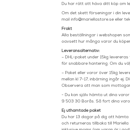
Du har rätt att häva ditt köp om l
Om det skett förseningar i din lev
mail
info@mariellastore.se
eller t
Frakt
Alla beställningar i webshopen som
oavsett hur många varor du köper
Leveransalternativ:
– DHL-paket under 15kg levereras
för snabbare hantering. Om du välj
– Paket eller varor över 15kg lev
mellan kl 7-17, inbärning ingår ej.
Observera att man som mottagare i
-
Du kan själv hämta ut dina varor
9 503 30 Borås. Så fort dina varor 
Ej uth
ä
mtade paket
Du har 13 dagar på dig att hämta ut
och returneras tillbaka till Marie
inklusive moms (om varan är i godt