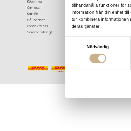
LILLA B
Köpvillkor
tillhandahålla funktioner för
503 30 
Om oss
information från din enhet t
Karriär
033 10
tur kombinera informationen 
Hållbarhet
info@ma
deras tjänster.
Kontakta oss
Mån: 12-
Sommarstängt
Tis-fre: 1
Samtyckesval
Lör: 11-15
Nödvändig