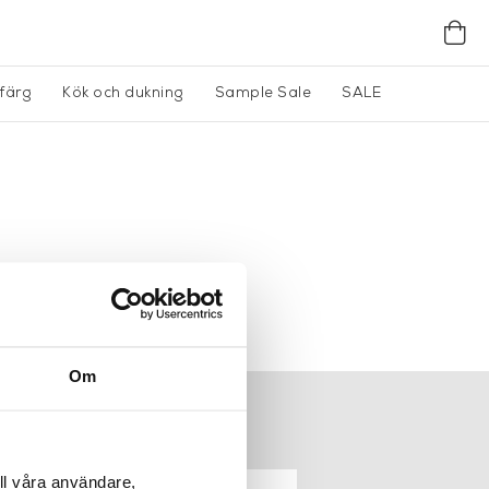
gfärg
Kök och dukning
Sample Sale
SALE
Om
ER
NEWSLETTER
ll våra användare,