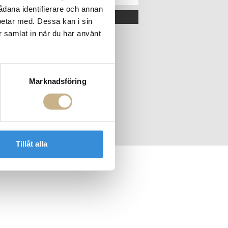
sådana identifierare och annan
OK
betar med. Dessa kan i sin
r samlat in när du har använt
Marknadsföring
Tillåt alla