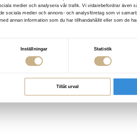
ROGATAN 9
Fornasetti
 sociala medier och analysera vår trafik. Vi vidarebefordrar även 
BORÅS
Fotokonst
ill de sociala medier och annons- och analysföretag som vi samar
Layered
 75 76
Lexington
med annan information som du har tillhandahållit eller som de ha
riellastore.se
Louise Roe
Mateus
18
Missoni Home
0-18
Slim Aarons
Snurrade ljus
Inställningar
Statistik
Tillåt urval