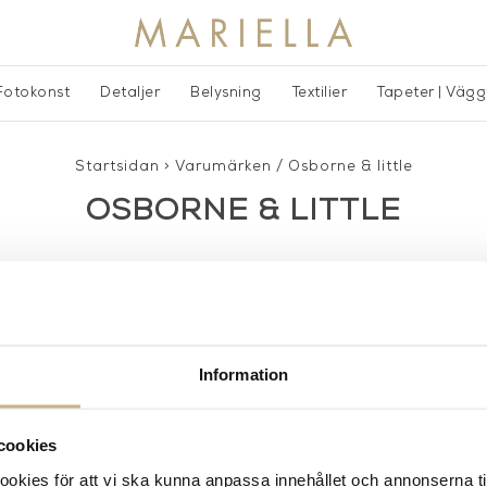
Fotokonst
Detaljer
Belysning
Textilier
Tapeter | Väg
Startsidan
>
Varumärken
/
Osborne & little
OSBORNE & LITTLE
Information
AKT
POPULÄRA KATEGORI
cookies
A INTERIORS
Nyheter
kies för att vi ska kunna anpassa innehållet och annonserna ti