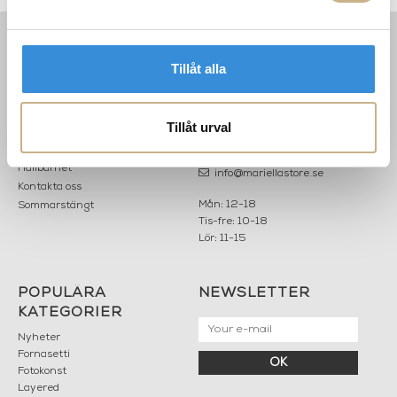
INFORMATION
KONTAKT
Tillåt alla
MARIELLA INTERIORS
Startsidan
LILLA BROGATAN 9
Köpvillkor
Tillåt urval
503 30 BORÅS
Om oss
Karriär
033 10 75 76
Hållbarhet
info@mariellastore.se
Kontakta oss
Mån: 12-18
Sommarstängt
Tis-fre: 10-18
Lör: 11-15
POPULÄRA
NEWSLETTER
KATEGORIER
Nyheter
Fornasetti
OK
Fotokonst
Layered