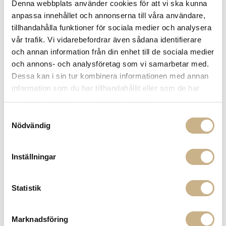
Denna webbplats använder cookies för att vi ska kunna
Fler varianter
Fler varianter
I lager
I lager
anpassa innehållet och annonserna till våra användare,
Ethnicraft
Ethnicraft
tillhandahålla funktioner för sociala medier och analysera
BÄNK - SPINDLE BENCH
SIDOBORD - TRIPOD SIDE TABLE
10.820 kr
3.629 kr
vår trafik. Vi vidarebefordrar även sådana identifierare
och annan information från din enhet till de sociala medier
och annons- och analysföretag som vi samarbetar med.
Dessa kan i sin tur kombinera informationen med annan
information som du har tillhandahållit eller som de har
samlat in när du har använt deras tjänster.
Samtyckesval
Nödvändig
Inställningar
Fler varianter
I lager
Ethnicraft
PALL - OSSO COUNTER STOOL
Statistik
4.469 kr
Marknadsföring