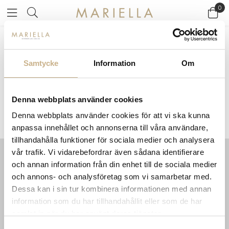
0
Startsidan
>
Varumärken
/
JAB
Samtycke
Information
Om
JAB
Denna webbplats använder cookies
Denna webbplats använder cookies för att vi ska kunna
anpassa innehållet och annonserna till våra användare,
tillhandahålla funktioner för sociala medier och analysera
vår trafik. Vi vidarebefordrar även sådana identifierare
och annan information från din enhet till de sociala medier
INFORMATION
KONTAKT
och annons- och analysföretag som vi samarbetar med.
MARIELLA INTERIORS
Startsidan
Dessa kan i sin tur kombinera informationen med annan
LILLA BROGATAN 9
Köpvillkor
information som du har tillhandahållit eller som de har
503 30 BORÅS
Om oss
samlat in när du har använt deras tjänster.
Karriär
033 10 75 76