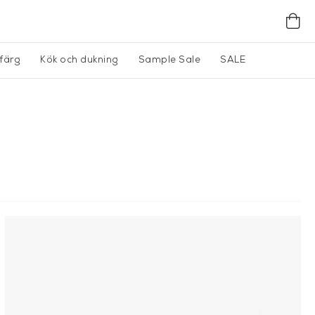
gfärg
Kök och dukning
Sample Sale
SALE