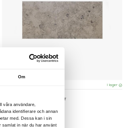
Om
Fler varianter
I lager
ATBO
MODUL BOKHYLLA - HEL KVADRAT
ll våra användare,
7.993 kr
sådana identifierare och annan
betar med. Dessa kan i sin
r samlat in när du har använt