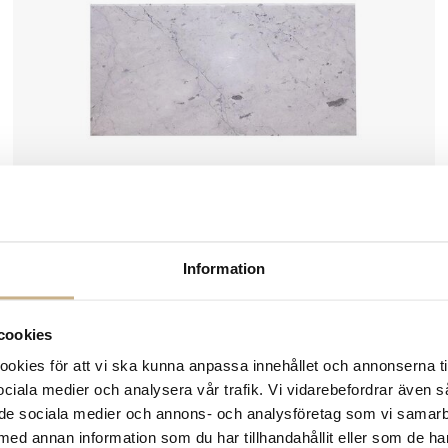
Information
Fler varianter
I lager
ATBO
cookies
MODUL BOKHYLLA - HEL KVADRAT
kies för att vi ska kunna anpassa innehållet och annonserna ti
6.208 kr
 sociala medier och analysera vår trafik. Vi vidarebefordrar även 
ill de sociala medier och annons- och analysföretag som vi samar
med annan information som du har tillhandahållit eller som de ha