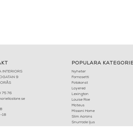
AKT
POPULÄRA KATEGORI
A INTERIORS
Nyheter
ROGATAN 9
Fornasetti
BORÅS
Fotokonst
Layered
 75 76
Lexington
riellastore.se
Louise Roe
Mateus
18
Missoni Home
0-18
Slim Aarons
Snurrade ljus