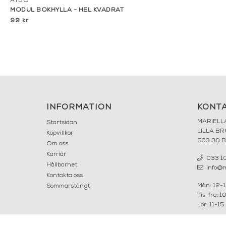
ATBO
MODUL BOKHYLLA - HEL KVADRAT
99 kr
INFORMATION
KONT
MARIELL
Startsidan
LILLA B
Köpvillkor
503 30 
Om oss
Karriär
033 10
Hållbarhet
info@ma
Kontakta oss
Mån: 12-
Sommarstängt
Tis-fre: 1
Lör: 11-15