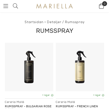
0
Startsidan
>
Detaljer
/
Rumsspray
RUMSSPRAY
I lager
I lager
Cereria Mollá
Cereria Mollá
RUMSSPRAY - BULGARIAN ROSE
RUMSSPRAY - FRENCH LINEN