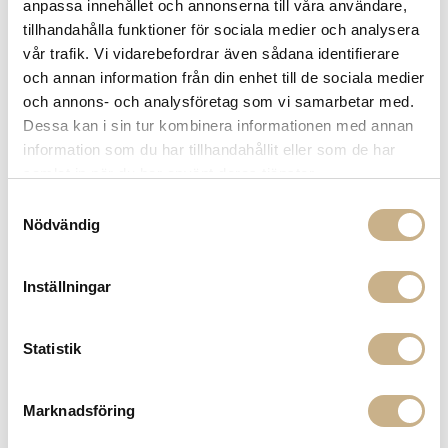
anpassa innehållet och annonserna till våra användare,
tillhandahålla funktioner för sociala medier och analysera
vår trafik. Vi vidarebefordrar även sådana identifierare
och annan information från din enhet till de sociala medier
och annons- och analysföretag som vi samarbetar med.
I lager
I lager
Dessa kan i sin tur kombinera informationen med annan
information som du har tillhandahållit eller som de har
Fornasetti
Fornasetti
DOFTLJUS - STAR LINA
DOFTLJUS - STAR LINA
samlat in när du har använt deras tjänster.
2.899 kr
2.899 kr
Samtyckesval
Nödvändig
Inställningar
Statistik
Marknadsföring
I lager
I lager