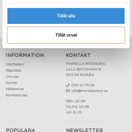
Fornasetti
Fornasetti
DOFTLJUS - STAR LINA
DOFTLJUS - STAR LINA
2.899 kr
2.899 kr
Tillåt alla
Tillåt urval
INFORMATION
KONTAKT
MARIELLA INTERIORS
Startsidan
LILLA BROGATAN 9
Köpvillkor
503 30 BORÅS
Om oss
Karriär
033 10 75 76
Hållbarhet
info@mariellastore.se
Kontakta oss
Mån: 12-18
Tis-fre: 10-18
Lör: 11-15
POPULÄRA
NEWSLETTER