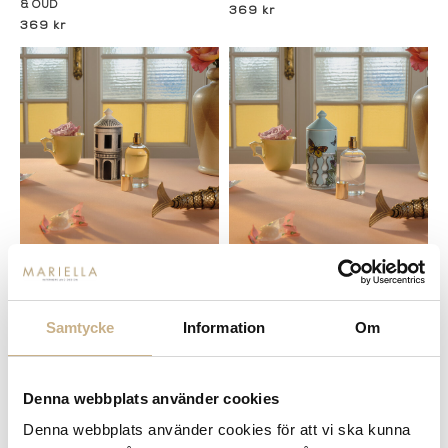
& OUD
369 kr
369 kr
I lager
I lager
Fornasetti
Fornasetti
DOFTLJUS - STAR LINA
DOFTLJUS - STAR LINA
Samtycke
Information
Om
2.899 kr
2.899 kr
Denna webbplats använder cookies
Denna webbplats använder cookies för att vi ska kunna