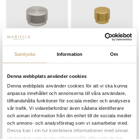
Fler varianter
Fler varianter
I lager
I lager
Samtycke
Information
Om
BESLAG - GRAF BIG 50 MM
BESLAG - GRAF BIG 38 MM
199 kr
159 kr
Denna webbplats använder cookies
Denna webbplats använder cookies för att vi ska kunna
anpassa innehållet och annonserna till våra användare,
tillhandahålla funktioner för sociala medier och analysera
vår trafik. Vi vidarebefordrar även sådana identifierare
och annan information från din enhet till de sociala medier
och annons- och analysföretag som vi samarbetar med.
Dessa kan i sin tur kombinera informationen med annan
information som du har tillhandahållit eller som de har