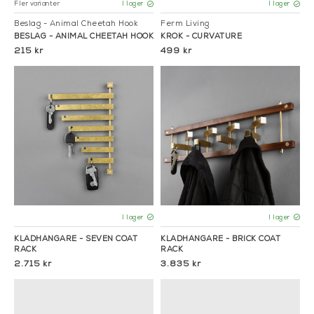
Fler varianter
I lager
I lager
Beslag - Animal Cheetah Hook
Ferm Living
BESLAG - ANIMAL CHEETAH HOOK
KROK - CURVATURE
215 kr
499 kr
I lager
I lager
KLÄDHÄNGARE - SEVEN COAT
KLÄDHÄNGARE - BRICK COAT
RACK
RACK
2.715 kr
3.835 kr