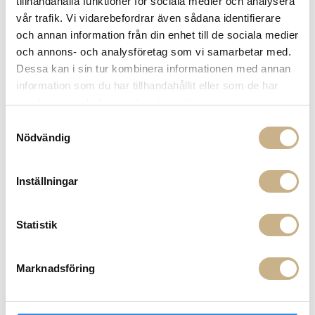
tillhandahålla funktioner för sociala medier och analysera
vår trafik. Vi vidarebefordrar även sådana identifierare
och annan information från din enhet till de sociala medier
och annons- och analysföretag som vi samarbetar med.
Dessa kan i sin tur kombinera informationen med annan
information som du har tillhandahållit eller som de har
Fler varianter
Fler varianter
I lager
I lager
samlat in när du har använt deras tjänster.
Serax
Serax
Samtyckesval
VAS - OWL LIGHT BLUE
VAS - OWL AUBERGINE
Nödvändig
379 kr
379 kr
Inställningar
Statistik
Marknadsföring
I lager
I lager