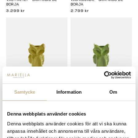
VAS MAMEY - SANTIAGO DE
VAS AGUAJE - SANTIAGO DE
BORJA
BORJA
3.299 kr
2.799 kr
Fler varianter
Fler varianter
I lager
I lager
Samtycke
Information
Om
Serax
Serax
VAS - OWL YELLOW
VAS - OWL GREEN
379 kr
379 kr
Denna webbplats använder cookies
Denna webbplats använder cookies för att vi ska kunna
anpassa innehållet och annonserna till våra användare,