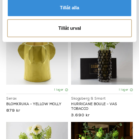
Serax
Serax
Tillåt alla
BLOMKRUKA - OCHER MOLLY
BLOMKRUKA - AUBERGINE MOLLY
2.199 kr
539 kr
Tillåt urval
I lager
I lager
Serax
Skogsberg & Smart
BLOMKRUKA - YELLOW MOLLY
HURRICANE BOULE - VAS
TOBACCO
879 kr
3.690 kr