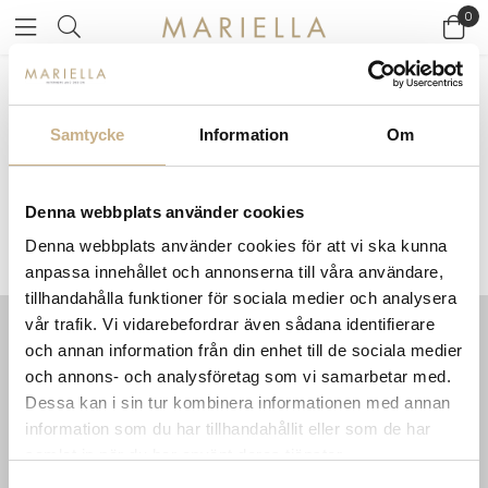
0
Startsidan
>
Varumärken
/
Kirkby Design
Samtycke
Information
Om
KIRKBY DESIGN
Denna webbplats använder cookies
Denna webbplats använder cookies för att vi ska kunna
anpassa innehållet och annonserna till våra användare,
tillhandahålla funktioner för sociala medier och analysera
vår trafik. Vi vidarebefordrar även sådana identifierare
och annan information från din enhet till de sociala medier
INFORMATION
KONTAKT
och annons- och analysföretag som vi samarbetar med.
MARIELLA INTERIORS
Startsidan
Dessa kan i sin tur kombinera informationen med annan
LILLA BROGATAN 9
Köpvillkor
information som du har tillhandahållit eller som de har
503 30 BORÅS
Om oss
samlat in när du har använt deras tjänster.
Karriär
033 10 75 76