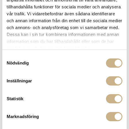
tillhandahålla funktioner för sociala medier och analysera
vår trafik. Vi vidarebefordrar även sådana identifierare
Fler varianter
Fler varianter
I lager
I lager
och annan information från din enhet till de sociala medier
och annons- och analysföretag som vi samarbetar med.
Slim Aarons
Slim Aarons
FOTOKONST - POOLSIDE
FOTOKONST - POOLSIDE
Dessa kan i sin tur kombinera informationen med annan
GATHERING
GATHERING
information som du har tillhandahållit eller som de har
5.850 kr
7.995 kr
samlat in när du har använt deras tjänster.
Samtyckesval
Nödvändig
Inställningar
Statistik
Fler varianter
Fler varianter
I lager
I lager
Marknadsföring
Slim Aarons
Slim Aarons
FOTOKONST - POOLSIDE
FOTOKONST - POOLSIDE