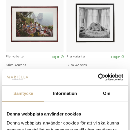
Fler varianter
Fler varianter
I lager
I lager
Slim Aarons
Slim Aarons
FOTOKONST - POOLSIDE
FOTOKONST - POOLSIDE
GATHERING
GATHERING
7.995 kr
5.850 kr
Samtycke
Information
Om
Denna webbplats använder cookies
Denna webbplats använder cookies för att vi ska kunna
anpassa innehållet och annonserna till våra användare,