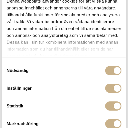
Denna webbplats använder cookies för att vi ska kunna
I lager
I lager
anpassa innehållet och annonserna till våra användare,
tillhandahålla funktioner för sociala medier och analysera
PLÄD - TIE DYE 14
BLANKET - STITCHING ROST RED
6.695 kr
3.499 kr
vår trafik. Vi vidarebefordrar även sådana identifierare
och annan information från din enhet till de sociala medier
och annons- och analysföretag som vi samarbetar med.
Dessa kan i sin tur kombinera informationen med annan
information som du har tillhandahållit eller som de har
samlat in när du har använt deras tjänster.
Samtyckesval
Nödvändig
Inställningar
I lager
I lager
BLANKET - COLOR BLOCK PURPLE
BLANKET - COLOR BLOCK WHITE
GREEN
BLACK GREY
Statistik
4.980 kr
4.980 kr
Marknadsföring