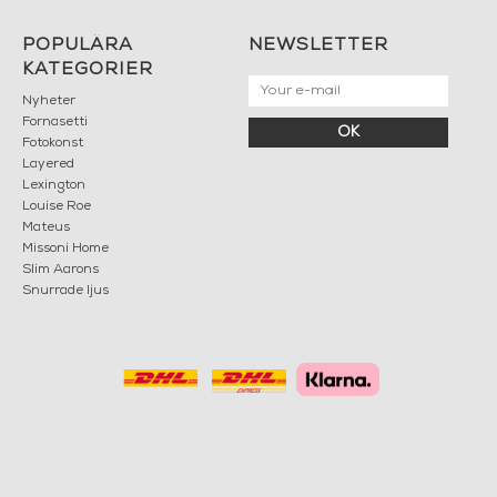
POPULÄRA
NEWSLETTER
KATEGORIER
Nyheter
Fornasetti
OK
Fotokonst
Layered
Lexington
Louise Roe
Mateus
Missoni Home
Slim Aarons
Snurrade ljus