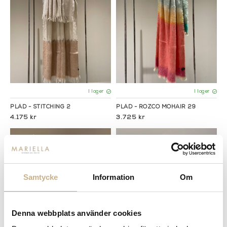
I lager
I lager
PLÄD - STITCHING 2
PLÄD - ROZCO MOHAIR 29
4.175 kr
3.725 kr
Samtycke
Information
Om
Denna webbplats använder cookies