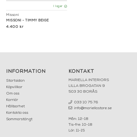
I lager
Missoni
MISSONI - TIMMY BEIGE
4.400 kr
INFORMATION
KONTAKT
MARIELLA INTERIORS
Startsidan
LILLA BROGATAN 9
Köpvillkor
503 30 BORÅS
Om oss
Karriär
033 10 75 76
Hållbarhet
info@mariellastore.se
Kontakta oss
Mån: 12-18
Sommarstängt
Tis-fre: 10-18
Lör: 11-15