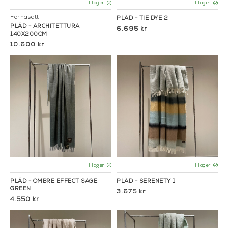
I lager
I lager
Fornasetti
PLÄD - TIE DYE 2
PLÄD - ARCHITETTURA
6.695 kr
140X200CM
10.600 kr
I lager
I lager
PLÄD - OMBRE EFFECT SAGE
PLÄD - SERENETY 1
GREEN
3.675 kr
4.550 kr