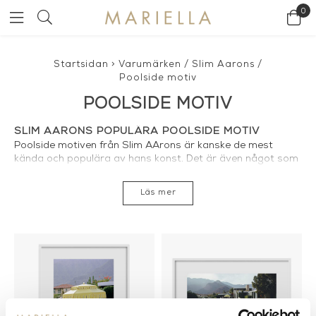
0
Startsidan
>
Varumärken
/
Slim Aarons
/
Poolside motiv
POOLSIDE MOTIV
SLIM AARONS POPULÄRA POOLSIDE MOTIV
Poolside motiven från Slim AArons är kanske de mest
kända och populära av hans konst. Det är även något som
märks hos oss på Mariella. Vi säljer många tavlor och
motiv från Slim Aaron men Poolside motiven är de mest
Läs mer
efterfrågade och eftertraktade. De populäraste poolside
motiven är
Poolside Gossip
Poolside Gathering
Poolside
Social
Poolside Loungers
och
Poolside Backgammon
. eller
varför inte alla Poolside motiv i ett? I
Slim Aarons Coffe
table book
finns alla vackra Poolside motiv samlade.
POOLISDE FOTOKONST MED ELLER UTAN
RAM
Hos Mariella kan du välja mellan att få dessa stilrena