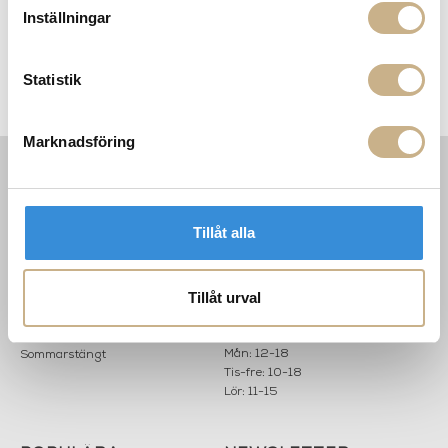
Inställningar
FOTOKONST - POOLSIDE
FOTOKONST - POOLSIDE
GATHERING
GATHERING
7.995 kr
7.995 kr
Statistik
Marknadsföring
INFORMATION
KONTAKT
MARIELLA INTERIORS
Startsidan
Tillåt alla
LILLA BROGATAN 9
Köpvillkor
503 30 BORÅS
Om oss
Karriär
Tillåt urval
033 10 75 76
Hållbarhet
info@mariellastore.se
Kontakta oss
Mån: 12-18
Sommarstängt
Tis-fre: 10-18
Lör: 11-15