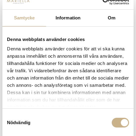
Poolside motiv med eller utan inramning. Du gör enkelt dina
val väl inne på respektive produkt. Hör gärna av dig om du
har några frågor eller funderingar. Vi finns här för dig.
Samtycke
Information
Om
Fler varianter
Fler varianter
I lager
I lager
Denna webbplats använder cookies
Slim Aarons
Slim Aarons
FOTOKONST - POOLSIDE
FOTOKONST - POOLSIDE
Denna webbplats använder cookies för att vi ska kunna
GATHERING
GATHERING
7.995 kr
7.995 kr
anpassa innehållet och annonserna till våra användare,
tillhandahålla funktioner för sociala medier och analysera
vår trafik. Vi vidarebefordrar även sådana identifierare
och annan information från din enhet till de sociala medier
och annons- och analysföretag som vi samarbetar med.
Dessa kan i sin tur kombinera informationen med annan
information som du har tillhandahållit eller som de har
samlat in när du har använt deras tjänster.
Samtyckesval
Nödvändig
Fler varianter
Fler varianter
I lager
I lager
Slim Aarons
Slim Aarons