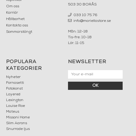
503 30 BORÅS
Om oss
Karriär
033 10 75 76
Hållbarhet
info@mariellastore.se
Kontakta oss
Mån: 12-18
Sommarstängt
Tis-fre: 10-18
Lör: 11-15
POPULÄRA
NEWSLETTER
KATEGORIER
Nyheter
Fornasetti
OK
Fotokonst
Layered
Lexington
Louise Roe
Mateus
Missoni Home
Slim Aarons
Snurrade ljus