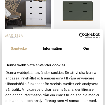
Fler varianter
Fler varianter
I lager
I lager
Asplund
Asplund
Samtycke
Information
Om
BYRÅ - SNÖ A
BYRÅ - SNÖ A2
22.600 kr
16.800 kr
Denna webbplats använder cookies
Denna webbplats använder cookies för att vi ska kunna
anpassa innehållet och annonserna till våra användare,
tillhandahålla funktioner för sociala medier och analysera
vår trafik. Vi vidarebefordrar även sådana identifierare
och annan information från din enhet till de sociala medier
och annons- och analysföretag som vi samarbetar med.