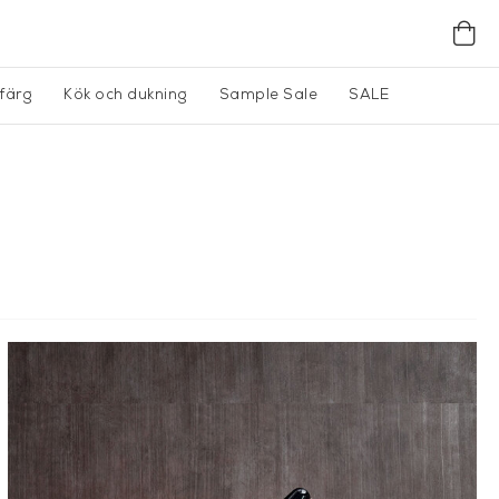
gfärg
Kök och dukning
Sample Sale
SALE