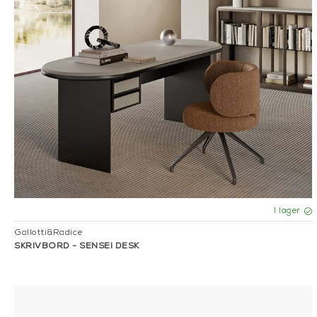
I lager
Gallotti&Radice
SKRIVBORD - SENSEI DESK