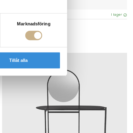
I lager
Marknadsföring
Ferm Living
SKRIVBORD - FEVE DESK
15.625 kr
Tillåt alla