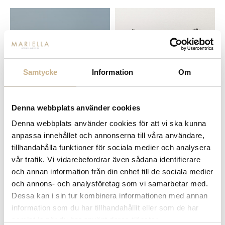
Samtycke
Information
Om
Denna webbplats använder cookies
I lager
I lager
Denna webbplats använder cookies för att vi ska kunna
ISHINK - FISHES
ISHINK - DEER HEADS
anpassa innehållet och annonserna till våra användare,
1.699 kr
1.599 kr
tillhandahålla funktioner för sociala medier och analysera
vår trafik. Vi vidarebefordrar även sådana identifierare
och annan information från din enhet till de sociala medier
och annons- och analysföretag som vi samarbetar med.
Dessa kan i sin tur kombinera informationen med annan
information som du har tillhandahållit eller som de har
samlat in när du har använt deras tjänster.