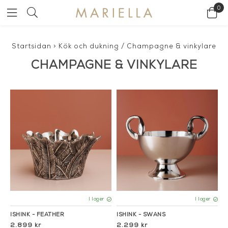
0
Startsidan
>
Kök och dukning
/
Champagne & vinkylare
CHAMPAGNE & VINKYLARE
I lager
I lager
ISHINK - FEATHER
ISHINK - SWANS
2.899 kr
2.299 kr