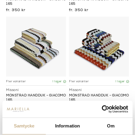
165
165
350 kr
350 kr
Fler varianter
Fler varianter
I lager
I lager
Missoni
Missoni
MÖNSTRAD HANDDUK - GIACOMO
MÖNSTRAD HANDDUK - GIACOMO
165
165
350 kr
350 kr
Samtycke
Information
Om