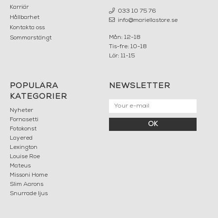
Karriär
033 10 75 76
Hållbarhet
info@mariellastore.se
Kontakta oss
Mån: 12-18
Sommarstängt
Tis-fre: 10-18
Lör: 11-15
POPULÄRA
NEWSLETTER
KATEGORIER
Nyheter
Fornasetti
OK
Fotokonst
Layered
Lexington
Louise Roe
Mateus
Missoni Home
Slim Aarons
Snurrade ljus