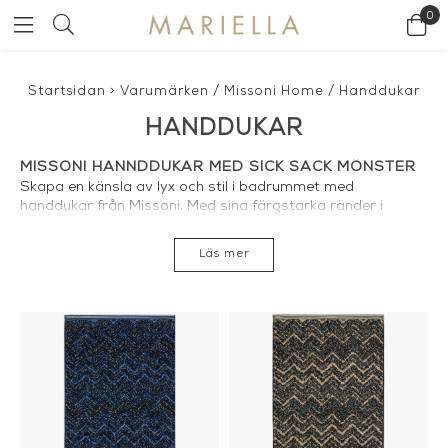
0
Startsidan
>
Varumärken
/
Missoni Home
/
Handdukar
HANDDUKAR
MISSONI HANNDDUKAR MED SICK SACK MÖNSTER
Skapa en känsla av lyx och stil i badrummet med
handdukar från Missoni. Med sina färgstarka ränder i
sicksack har Missoni fått världen att förälska sig i deras
produkter. Den mindre gästhandduken, badrumshandduk,
Läs mer
duschhandduk och badhandduken. Alla dessa handdukar
finns i en mängd olika varianter, allt från enfärgare i sobra
nyanser till mer färgstarka eller flerfärgade, alla med den
klassiska sicksack randen.
MISSONI HANDDUK HOS MARIELLA
Hos Mariella hittar du dessa handdukar i flera olika
varianter och storlekar. Alla Missonis handdukar är gjorda i
100% bomull av absolut högsta kvalité. Köp din
missoni
handduk
hos oss.