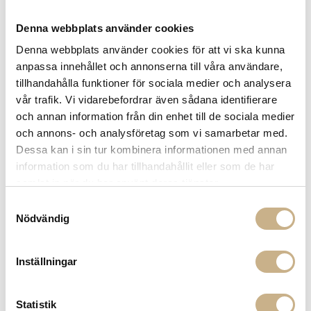
Denna webbplats använder cookies
Denna webbplats använder cookies för att vi ska kunna
anpassa innehållet och annonserna till våra användare,
tillhandahålla funktioner för sociala medier och analysera
vår trafik. Vi vidarebefordrar även sådana identifierare
Fler varianter
Fler varianter
I lager
I lager
och annan information från din enhet till de sociala medier
Missoni
Missoni
och annons- och analysföretag som vi samarbetar med.
MÖNSTRAD HANDDUK - GIACOMO
MÖNSTRAD HANDDUK - GIACOMO
165
165
Dessa kan i sin tur kombinera informationen med annan
350 kr
350 kr
information som du har tillhandahållit eller som de har
samlat in när du har använt deras tjänster.
Samtyckesval
Nödvändig
Inställningar
Statistik