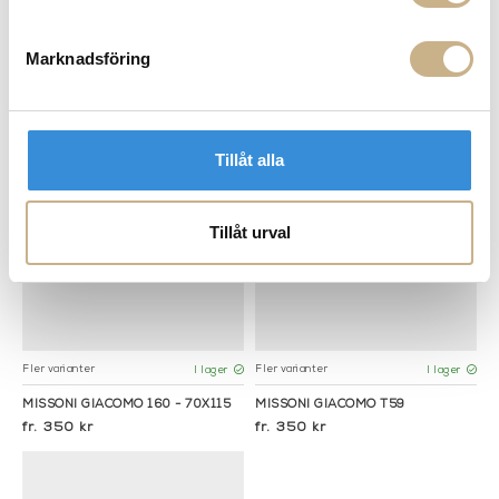
Fler varianter
Fler varianter
I lager
I lager
Missoni
HANDDUKSHÄNGARE I LÄDER
Marknadsföring
MÖNSTRAD HANDDUK - GIACOMO
410 kr
165
350 kr
Tillåt alla
Tillåt urval
Fler varianter
Fler varianter
I lager
I lager
MISSONI GIACOMO 160 - 70X115
MISSONI GIACOMO T59
350 kr
350 kr