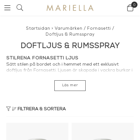
0
Startsidan
>
Varumärken
/
Fornasetti
/
Doftljus & Rumsspray
DOFTLJUS & RUMSSPRAY
STILRENA FORNASETTI LJUS
Sätt stilen på bordet och i hemmet med ett exklusivt
doftljus från
Fornasetti
. Ljusen är skapade i vackra burkar i
keramik med lock och har en brinntid på över 60 timmar.
Doften i Ljusen är dessutom från kända parfymörer så vill
Läs mer
du både ha ett stilrent ljus som också doftar underbart så
är dessa doftljus ett måste på bordet. vi älskar våra
Fornasetti doftljus.
FILTRERA & SORTERA
FORNASETTI DOFTLJUS HOS MARIELLA
Vi på Mariella känner att vi har en mix av väl utvalda
doftljus från Fornasetti där några av favoriterna är d
oftljus
Chiavi
,
doftljus Cocktail
och
doftljus Rosetti
. Tillsammans
med de allra skickligaste parfymtillverkarna har de skapat