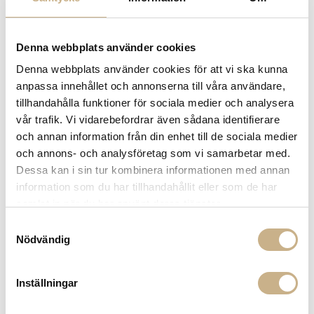
I lager
I lager
Fornasetti
Fornasetti
Denna webbplats använder cookies
DOFTLJUS - STAR LINA
DOFTLJUS - STAR LINA
Denna webbplats använder cookies för att vi ska kunna
6.199 kr
10.699 kr
anpassa innehållet och annonserna till våra användare,
tillhandahålla funktioner för sociala medier och analysera
vår trafik. Vi vidarebefordrar även sådana identifierare
och annan information från din enhet till de sociala medier
och annons- och analysföretag som vi samarbetar med.
Dessa kan i sin tur kombinera informationen med annan
information som du har tillhandahållit eller som de har
samlat in när du har använt deras tjänster.
Samtyckesval
Nödvändig
I lager
I lager
Fornasetti
Fornasetti
DOFTLJUS - STAR LINA
DOFTLJUS - STAR LINA
Inställningar
21.450 kr
2.899 kr