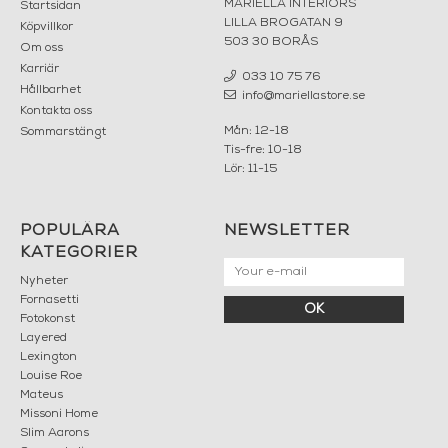
MARIELLA INTERIORS
Startsidan
LILLA BROGATAN 9
Köpvillkor
503 30 BORÅS
Om oss
Karriär
033 10 75 76
Hållbarhet
info@mariellastore.se
Kontakta oss
Mån: 12-18
Sommarstängt
Tis-fre: 10-18
Lör: 11-15
POPULÄRA
NEWSLETTER
KATEGORIER
Nyheter
Fornasetti
OK
Fotokonst
Layered
Lexington
Louise Roe
Mateus
Missoni Home
Slim Aarons