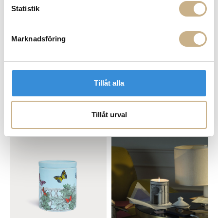
Statistik
Marknadsföring
Tillåt alla
I lager
I lager
Fornasetti
Fornasetti
Tillåt urval
DOFTLJUS - STAR LINA
DOFTLJUS - STAR LINA
2.899 kr
3.350 kr