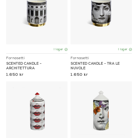
en förstklassig serie doftljus med unika och drömska dofter
och mönster. På Mariella finns en mängd olika doftljus som
pryds av musan Lina Cavalieris men även andra klassiska
Fornasettimönster finns vårt sortiment. Alla med sin unika
doft. Vill du pruda hemmet med ett ljus från Fornasetti så
har du kommit rätt.
I lager
I lager
Fornasetti
Fornasetti
SCENTED CANDLE -
SCENTED CANDLE - TRA LE
ARCHITETTURA
NUVOLE
1.650 kr
1.650 kr