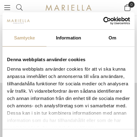
0
Startsidan
>
Varumärken
/
Orrefors
Samtycke
Information
Om
ORREFORS
Denna webbplats använder cookies
Denna webbplats använder cookies för att vi ska kunna
anpassa innehållet och annonserna till våra användare,
tillhandahålla funktioner för sociala medier och analysera
vår trafik. Vi vidarebefordrar även sådana identifierare
och annan information från din enhet till de sociala medier
INFORMATION
KONTAKT
och annons- och analysföretag som vi samarbetar med.
MARIELLA INTERIORS
Startsidan
Dessa kan i sin tur kombinera informationen med annan
LILLA BROGATAN 9
Köpvillkor
information som du har tillhandahållit eller som de har
503 30 BORÅS
Om oss
samlat in när du har använt deras tjänster.
Karriär
033 10 75 76