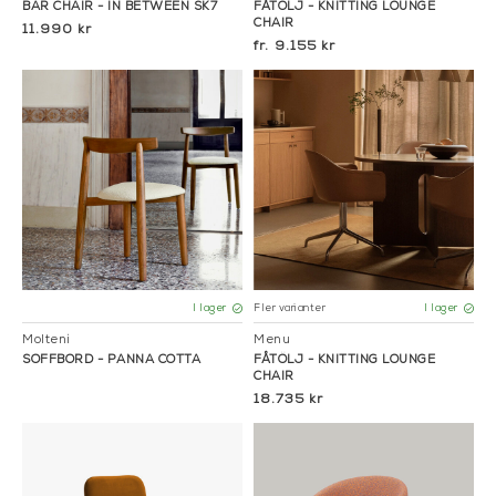
BAR CHAIR - IN BETWEEN SK7
FÅTÖLJ - KNITTING LOUNGE
CHAIR
11.990 kr
9.155 kr
Fler varianter
I lager
I lager
Molteni
Menu
SOFFBORD - PANNA COTTA
FÅTÖLJ - KNITTING LOUNGE
CHAIR
18.735 kr