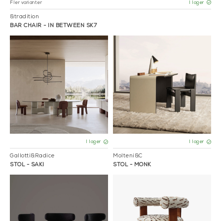
Fler varianter
I lager
&tradition
BAR CHAIR - IN BETWEEN SK7
I lager
I lager
Gallotti&Radice
Molteni&C
STOL - SAKI
STOL - MONK