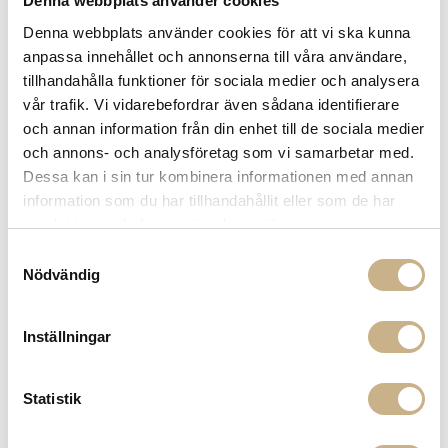
Denna webbplats använder cookies
BAR CHAIR - IN BETWEEN SK7
BAR CHAIR - IN BETWEEN SK7
Denna webbplats använder cookies för att vi ska kunna
8.000 kr
11.300 kr
anpassa innehållet och annonserna till våra användare,
tillhandahålla funktioner för sociala medier och analysera
vår trafik. Vi vidarebefordrar även sådana identifierare
och annan information från din enhet till de sociala medier
och annons- och analysföretag som vi samarbetar med.
Dessa kan i sin tur kombinera informationen med annan
information som du har tillhandahållit eller som de har
samlat in när du har använt deras tjänster.
Samtyckesval
Fler varianter
Fler varianter
I lager
I lager
Nödvändig
&tradition
&tradition
BAR CHAIR - IN BETWEEN SK7
BAR CHAIR - IN BETWEEN SK7
Inställningar
Statistik