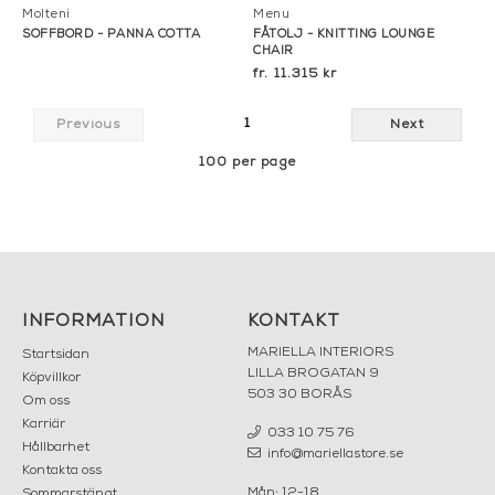
Molteni
Menu
SOFFBORD - PANNA COTTA
FÅTÖLJ - KNITTING LOUNGE
CHAIR
11.315 kr
1
Previous
Next
100 per page
INFORMATION
KONTAKT
MARIELLA INTERIORS
Startsidan
LILLA BROGATAN 9
Köpvillkor
503 30 BORÅS
Om oss
Karriär
033 10 75 76
Hållbarhet
info@mariellastore.se
Kontakta oss
Mån: 12-18
Sommarstängt