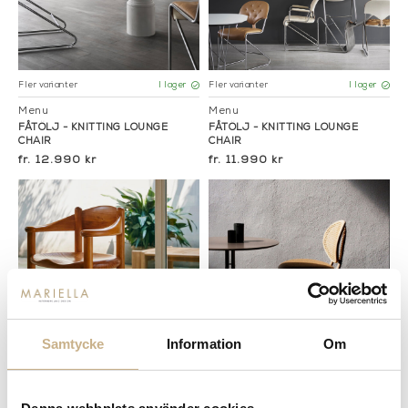
Fler varianter
Fler varianter
I lager
I lager
Menu
Menu
FÅTÖLJ - KNITTING LOUNGE
FÅTÖLJ - KNITTING LOUNGE
CHAIR
CHAIR
12.990 kr
11.990 kr
Samtycke
Information
Om
I lager
I lager
&tradition
&tradition