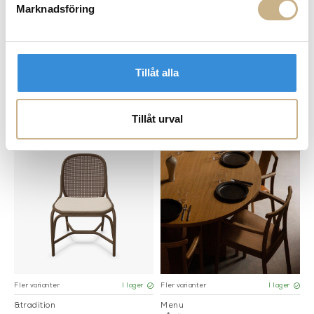
Marknadsföring
Tillåt alla
Fler varianter
I lager
I lager
&tradition
Molteni
BAR CHAIR - IN BETWEEN SK7
SOFFBORD - PANNA COTTA
Tillåt urval
15.000 kr
Fler varianter
Fler varianter
I lager
I lager
&tradition
Menu