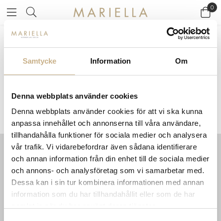
0
Startsidan
>
Varumärken
/
Skruf
Samtycke
Information
Om
SKRUF
Denna webbplats använder cookies
Denna webbplats använder cookies för att vi ska kunna
anpassa innehållet och annonserna till våra användare,
tillhandahålla funktioner för sociala medier och analysera
vår trafik. Vi vidarebefordrar även sådana identifierare
och annan information från din enhet till de sociala medier
INFORMATION
KONTAKT
och annons- och analysföretag som vi samarbetar med.
MARIELLA INTERIORS
Startsidan
Dessa kan i sin tur kombinera informationen med annan
LILLA BROGATAN 9
Köpvillkor
information som du har tillhandahållit eller som de har
503 30 BORÅS
Om oss
samlat in när du har använt deras tjänster.
Karriär
033 10 75 76