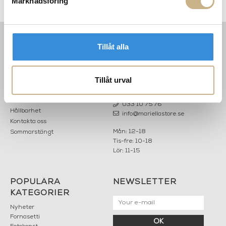
Marknadsföring
Tillåt alla
INFORMATION
KONTAKT
MARIELLA INTERIORS
Startsidan
LILLA BROGATAN 9
Tillåt urval
Köpvillkor
503 30 BORÅS
Om oss
Karriär
033 10 75 76
Hållbarhet
info@mariellastore.se
Kontakta oss
Mån: 12-18
Sommarstängt
Tis-fre: 10-18
Lör: 11-15
POPULÄRA
NEWSLETTER
KATEGORIER
Nyheter
Fornasetti
OK