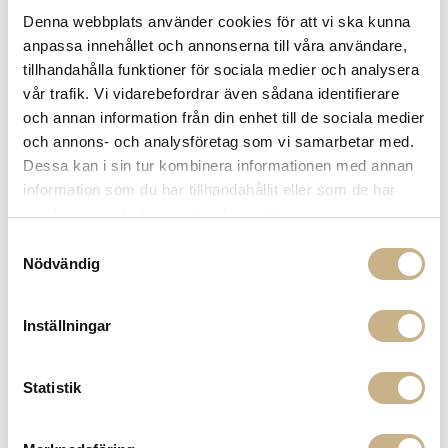
Fler varianter
Fler varianter
I lager
I lager
Denna webbplats använder cookies för att vi ska kunna
ATBO
ATBO
anpassa innehållet och annonserna till våra användare,
MODUL BOKHYLLA - HEL
MODUL BOKHYLLA - HEL
tillhandahålla funktioner för sociala medier och analysera
KVADRAT
KVADRAT
4.531 kr
5.070 kr
vår trafik. Vi vidarebefordrar även sådana identifierare
och annan information från din enhet till de sociala medier
och annons- och analysföretag som vi samarbetar med.
Dessa kan i sin tur kombinera informationen med annan
information som du har tillhandahållit eller som de har
samlat in när du har använt deras tjänster.
Samtyckesval
Nödvändig
Inställningar
Fler varianter
I lager
ATBO
MODUL BOKHYLLA - HEL
Statistik
KVADRAT
6.839 kr