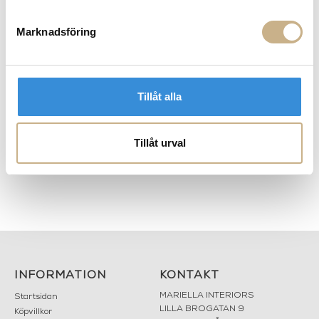
Marknadsföring
Tillåt alla
Fler varianter
Fler varianter
I lager
I lager
Tillåt urval
Knoll
Knoll
STOL - WASSILY CHAIR
STOL - BARCELONA CHAIR
37.050 kr
79.499 kr
INFORMATION
KONTAKT
MARIELLA INTERIORS
Startsidan
LILLA BROGATAN 9
Köpvillkor