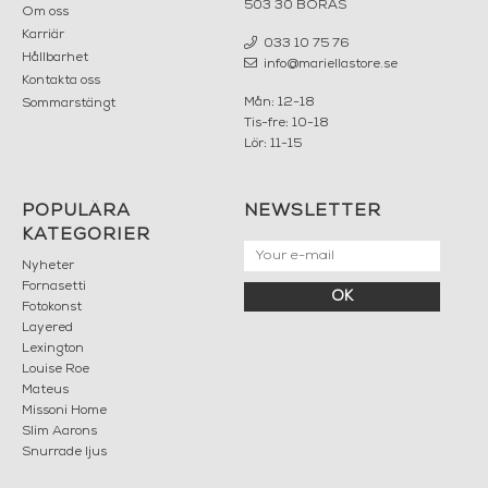
503 30 BORÅS
Om oss
Karriär
033 10 75 76
Hållbarhet
info@mariellastore.se
Kontakta oss
Mån: 12-18
Sommarstängt
Tis-fre: 10-18
Lör: 11-15
POPULÄRA
NEWSLETTER
KATEGORIER
Nyheter
Fornasetti
OK
Fotokonst
Layered
Lexington
Louise Roe
Mateus
Missoni Home
Slim Aarons
Snurrade ljus