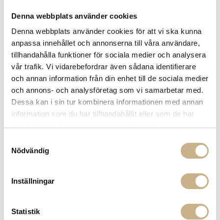
Knoll
Knoll
Denna webbplats använder cookies
STOL - SAARINEN EXECUTIVE
STOL - PLATNER ARM CHAIR
ARMLESS CHAIR
Denna webbplats använder cookies för att vi ska kunna
43.050 kr
32.800 kr
anpassa innehållet och annonserna till våra användare,
tillhandahålla funktioner för sociala medier och analysera
vår trafik. Vi vidarebefordrar även sådana identifierare
och annan information från din enhet till de sociala medier
och annons- och analysföretag som vi samarbetar med.
Dessa kan i sin tur kombinera informationen med annan
information som du har tillhandahållit eller som de har
samlat in när du har använt deras tjänster.
Samtyckesval
Nödvändig
Fler varianter
Fler varianter
I lager
I lager
Knoll
Knoll
STOL - PLATNER LOUNGE CHAIR
STOL - PLATNER EASY CHAIR
Inställningar
78.300 kr
120.600 kr
Statistik