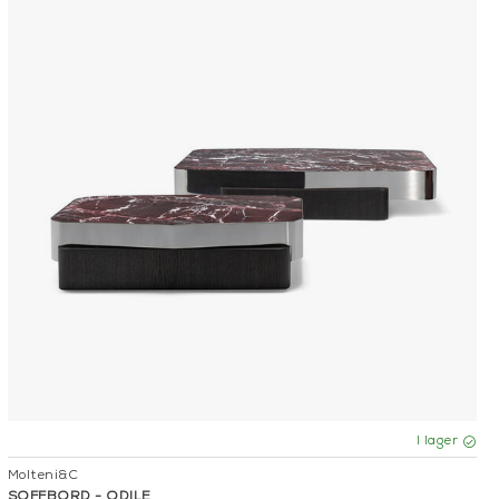
I lager
Molteni&C
SOFFBORD - ODILE