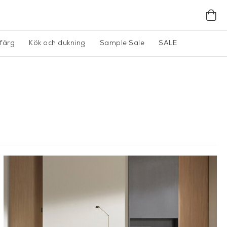
gfärg
Kök och dukning
Sample Sale
SALE