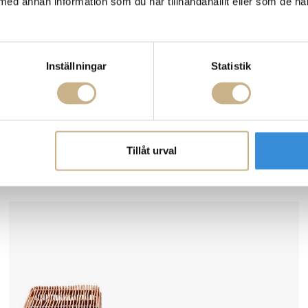
med annan information som du har tillhandahållit eller som de ha
Inställningar
Statistik
I lager
Ferm Living
SOFFBORD - ISOLA
Tillåt urval
5.300 kr