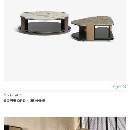
I lager
Molteni&C
SOFFBORD - JEANNE