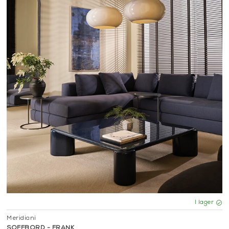
I lager
Meridiani
SOFFBORD - FRANK