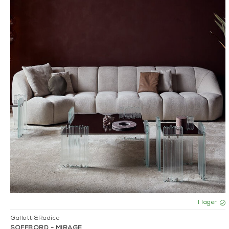
I lager
Gallotti&Radice
SOFFBORD - MIRAGE