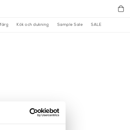
gfärg
Kök och dukning
Sample Sale
SALE