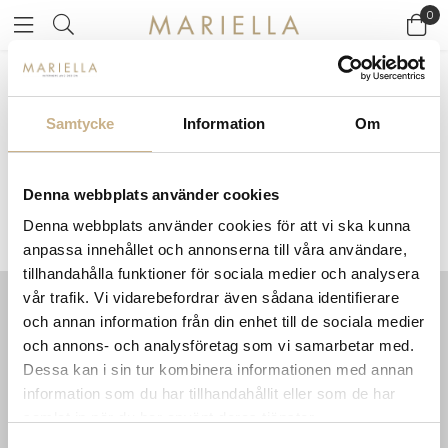
0
Startsidan
>
Varumärken
/
Magis
Samtycke
Information
Om
MAGIS
Denna webbplats använder cookies
Denna webbplats använder cookies för att vi ska kunna
anpassa innehållet och annonserna till våra användare,
tillhandahålla funktioner för sociala medier och analysera
vår trafik. Vi vidarebefordrar även sådana identifierare
och annan information från din enhet till de sociala medier
INFORMATION
KONTAKT
och annons- och analysföretag som vi samarbetar med.
MARIELLA INTERIORS
Startsidan
Dessa kan i sin tur kombinera informationen med annan
LILLA BROGATAN 9
Köpvillkor
information som du har tillhandahållit eller som de har
503 30 BORÅS
Om oss
samlat in när du har använt deras tjänster.
Karriär
033 10 75 76