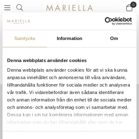
0
Startsidan
>
Varumärken
/
Herman Miller
Samtycke
Information
Om
HERMAN MILLER
Denna webbplats använder cookies
Denna webbplats använder cookies för att vi ska kunna
anpassa innehållet och annonserna till våra användare,
tillhandahålla funktioner för sociala medier och analysera
vår trafik. Vi vidarebefordrar även sådana identifierare
och annan information från din enhet till de sociala medier
INFORMATION
KONTAKT
och annons- och analysföretag som vi samarbetar med.
MARIELLA INTERIORS
Startsidan
Dessa kan i sin tur kombinera informationen med annan
LILLA BROGATAN 9
Köpvillkor
information som du har tillhandahållit eller som de har
503 30 BORÅS
Om oss
samlat in när du har använt deras tjänster.
Karriär
033 10 75 76