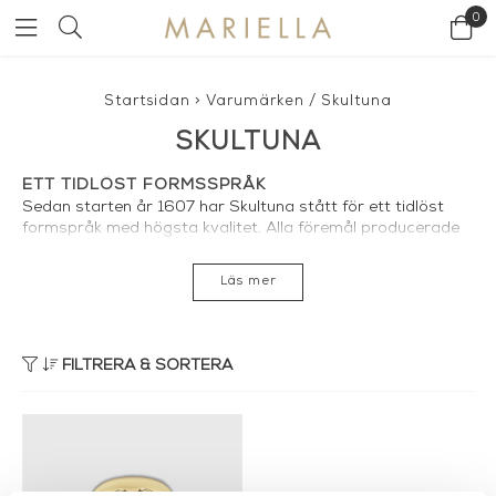
0
Startsidan
>
Varumärken
/
Skultuna
SKULTUNA
ETT TIDLÖST FORMSSPRÅK
Sedan starten år 1607 har Skultuna stått för ett tidlöst
formspråk med högsta kvalitet. Alla föremål producerade
av Skultuna är skapta för att kunna användas av
generationer och blir bara vackrare med tiden. Under de
Läs mer
400 år som passerat sedan Skultuna grundades har det
legat på exakt samma anrika plats längsmed Svartån
strax norrom Västerås. En plats som på mänga sätt var
som skapt för ändamålet. Svartån bidrog med vattenkraft,
FILTRERA & SORTERA
råmaterial kom från Falu koppargruva och landskapet runt
omkring kunde bidraga med timmer och kol. De första
gjutarmästarna som kom till bruket hade värvats från
Holland och Tyskland, där fanns redan en genuin kunskap
om hur hantverk och formgivning kan förenas i fantastiska
kandelabrar, ljuskronor och andra mässingobjekt. Genom