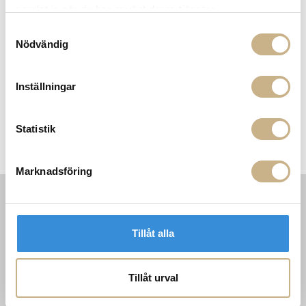
samlat in när du har använt deras tjänster.
Samtyckesval
Nödvändig
Fler varianter
Fler varianter
I lager
I lager
Inställningar
Layered
Layered
ULLMATTA - BIRD IN SPACE
ULLMATTA - BIRD IN SPACE
16.000 kr
16.000 kr
Statistik
Marknadsföring
INFORMATION
KONTAKT
Tillåt alla
MARIELLA INTERIORS
Startsidan
LILLA BROGATAN 9
Köpvillkor
503 30 BORÅS
Om oss
Tillåt urval
Karriär
033 10 75 76
Hållbarhet
info@mariellastore.se