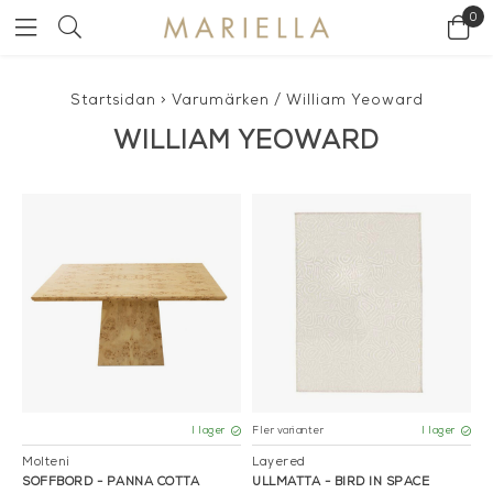
0
Startsidan
>
Varumärken
/
William Yeoward
WILLIAM YEOWARD
Fler varianter
I lager
I lager
Molteni
Layered
SOFFBORD - PANNA COTTA
ULLMATTA - BIRD IN SPACE