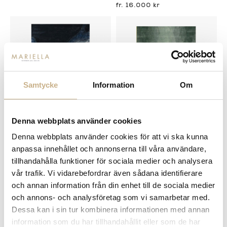
16.000 kr
Samtycke
Information
Om
Denna webbplats använder cookies
Fler varianter
Fler varianter
I lager
I lager
Denna webbplats använder cookies för att vi ska kunna
Layered
Layered
anpassa innehållet och annonserna till våra användare,
ULLMATTA - BIRD IN SPACE
ULLMATTA - BIRD IN SPACE
tillhandahålla funktioner för sociala medier och analysera
16.250 kr
16.000 kr
vår trafik. Vi vidarebefordrar även sådana identifierare
och annan information från din enhet till de sociala medier
och annons- och analysföretag som vi samarbetar med.
Dessa kan i sin tur kombinera informationen med annan
information som du har tillhandahållit eller som de har