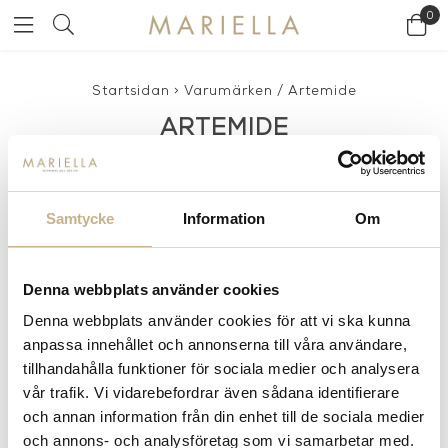
0
Startsidan
>
Varumärken
/
Artemide
ARTEMIDE
Samtycke
Information
Om
Denna webbplats använder cookies
Denna webbplats använder cookies för att vi ska kunna
anpassa innehållet och annonserna till våra användare,
tillhandahålla funktioner för sociala medier och analysera
vår trafik. Vi vidarebefordrar även sådana identifierare
Fler varianter
Fler varianter
I lager
I lager
och annan information från din enhet till de sociala medier
New Works
New Works
och annons- och analysföretag som vi samarbetar med.
KIZU - MARBLE LAMP BLACK
KIZU - MARBLE LAMP BLACK