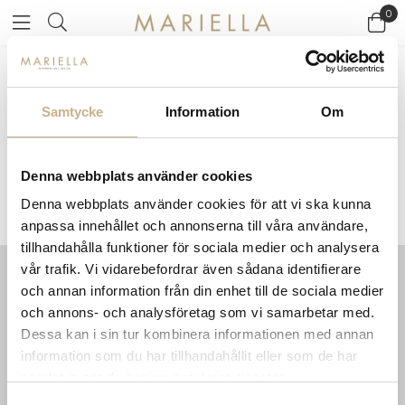
0
Startsidan
>
Varumärken
/
Ateljé Lyktan
Samtycke
Information
Om
ATELJÉ LYKTAN
Denna webbplats använder cookies
Denna webbplats använder cookies för att vi ska kunna
anpassa innehållet och annonserna till våra användare,
tillhandahålla funktioner för sociala medier och analysera
vår trafik. Vi vidarebefordrar även sådana identifierare
och annan information från din enhet till de sociala medier
INFORMATION
KONTAKT
och annons- och analysföretag som vi samarbetar med.
MARIELLA INTERIORS
Startsidan
Dessa kan i sin tur kombinera informationen med annan
LILLA BROGATAN 9
Köpvillkor
information som du har tillhandahållit eller som de har
503 30 BORÅS
Om oss
samlat in när du har använt deras tjänster.
Karriär
033 10 75 76