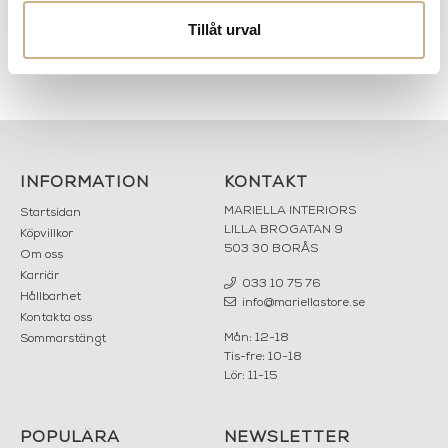
skön förening av 1970-talets två ledande varumärken –
Marimekko och Tampella.
Tillåt urval
INFORMATION
KONTAKT
MARIELLA INTERIORS
Startsidan
LILLA BROGATAN 9
Köpvillkor
503 30 BORÅS
Om oss
Karriär
033 10 75 76
Hållbarhet
info@mariellastore.se
Kontakta oss
Mån: 12-18
Sommarstängt
Tis-fre: 10-18
Lör: 11-15
POPULÄRA
NEWSLETTER