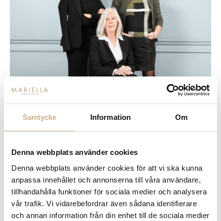
Samtycke
Information
Om
Denna webbplats använder cookies
Denna webbplats använder cookies för att vi ska kunna
anpassa innehållet och annonserna till våra användare,
tillhandahålla funktioner för sociala medier och analysera
Tänk dig tre kvinnor. Tre kvinnor med stor kunskap om
vår trafik. Vi vidarebefordrar även sådana identifierare
design och inredning. Tre kvinnor med drivkraft och
och annan information från din enhet till de sociala medier