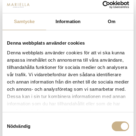
Fler varianter
I lager
I lager
Lee Broom
Lee Broom
Samtycke
Information
Om
FULCRUM - LIGHT
CRESCENT - MINI CEILING LIGHT
6.400 kr
8.950 kr
Denna webbplats använder cookies
Denna webbplats använder cookies för att vi ska kunna
anpassa innehållet och annonserna till våra användare,
tillhandahålla funktioner för sociala medier och analysera
vår trafik. Vi vidarebefordrar även sådana identifierare
och annan information från din enhet till de sociala medier
och annons- och analysföretag som vi samarbetar med.
Dessa kan i sin tur kombinera informationen med annan
I lager
I lager
information som du har tillhandahållit eller som de har
Lee Broom
Lee Broom
samlat in när du har använt deras tjänster.
CRESCENT - TABLE MINI LIGHT
CRESCENT - TABLE LIGHT
Samtyckesval
10.600 kr
20.900 kr
Nödvändig