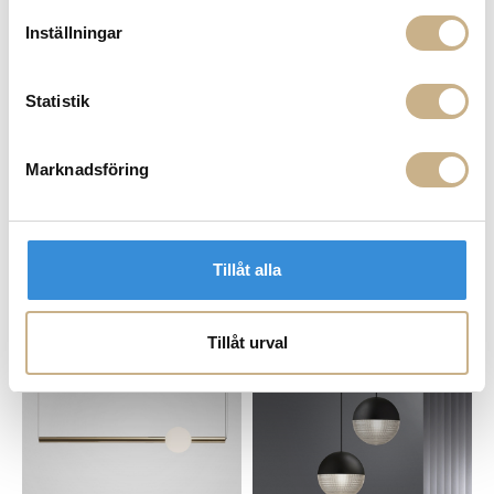
Inställningar
Statistik
Marknadsföring
Fler varianter
I lager
I lager
Lee Broom
Lee Broom
CRESCENT - CHANDELIER 3
CRESCENT - MINI LIGHT
Tillåt alla
PIECE
9.200 kr
29.400 kr
Tillåt urval