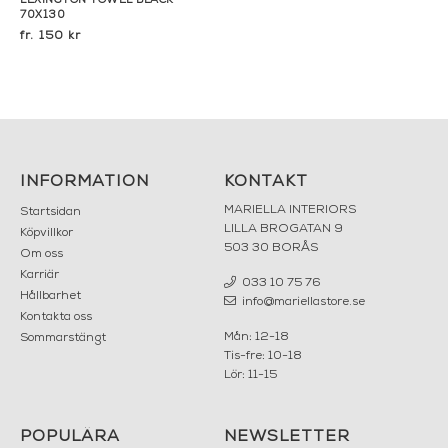
LEXINGTON TOWEL BLACK -
70X130
150 kr
INFORMATION
KONTAKT
MARIELLA INTERIORS
Startsidan
LILLA BROGATAN 9
Köpvillkor
503 30 BORÅS
Om oss
Karriär
033 10 75 76
Hållbarhet
info@mariellastore.se
Kontakta oss
Mån: 12-18
Sommarstängt
Tis-fre: 10-18
Lör: 11-15
POPULÄRA
NEWSLETTER