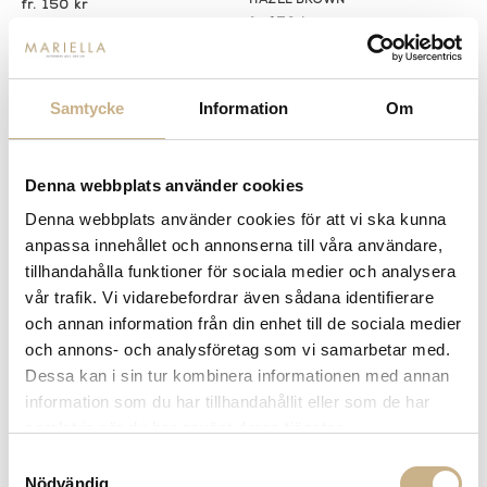
HAZEL BROWN
150 kr
150 kr
Samtycke
Information
Om
Denna webbplats använder cookies
Denna webbplats använder cookies för att vi ska kunna
anpassa innehållet och annonserna till våra användare,
tillhandahålla funktioner för sociala medier och analysera
Fler varianter
Fler varianter
I lager
I lager
vår trafik. Vi vidarebefordrar även sådana identifierare
Lexington
Missoni
och annan information från din enhet till de sociala medier
HANDDUK - ORIGINAL TOWEL
MÖNSTRAD HANDDUK - GIACOMO
och annons- och analysföretag som vi samarbetar med.
HAZEL BROWN
165
150 kr
350 kr
Dessa kan i sin tur kombinera informationen med annan
information som du har tillhandahållit eller som de har
samlat in när du har använt deras tjänster.
Samtyckesval
Nödvändig