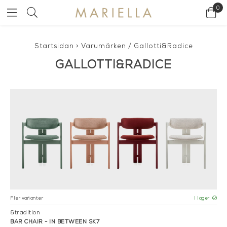
0
Startsidan
>
Varumärken
/
Gallotti&Radice
GALLOTTI&RADICE
Fler varianter
I lager
&tradition
BAR CHAIR - IN BETWEEN SK7