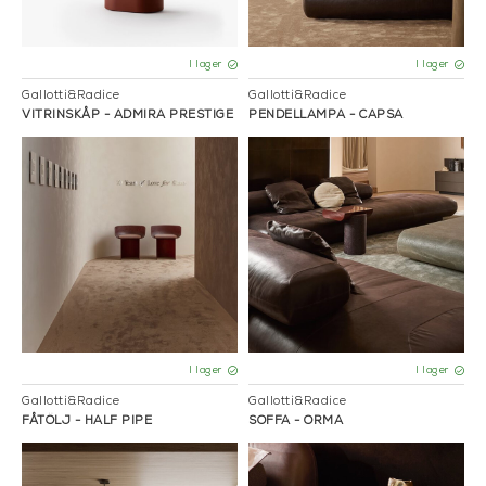
I lager
I lager
Gallotti&Radice
Gallotti&Radice
VITRINSKÅP - ADMIRA PRESTIGE
PENDELLAMPA - CAPSA
I lager
I lager
Gallotti&Radice
Gallotti&Radice
FÅTÖLJ - HALF PIPE
SOFFA - ORMA