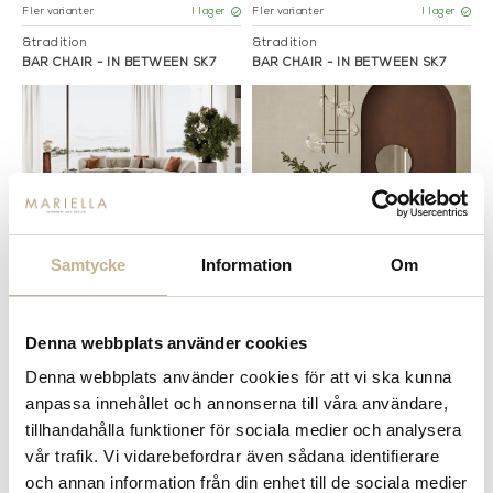
Fler varianter
Fler varianter
I lager
I lager
&tradition
&tradition
BAR CHAIR - IN BETWEEN SK7
BAR CHAIR - IN BETWEEN SK7
Samtycke
Information
Om
Fler varianter
Fler varianter
I lager
I lager
Denna webbplats använder cookies
&tradition
Molteni
BAR CHAIR - IN BETWEEN SK7
Denna webbplats använder cookies för att vi ska kunna
SOFFBORD - PANNA COTTA
anpassa innehållet och annonserna till våra användare,
tillhandahålla funktioner för sociala medier och analysera
vår trafik. Vi vidarebefordrar även sådana identifierare
och annan information från din enhet till de sociala medier