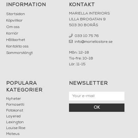
INFORMATION
KONTAKT
MARIELLA INTERIORS
Startsidan
LILLA BROGATAN 9
Köpvillkor
503 30 BORÅS
Om oss
Karriär
033 10 75 76
Hållbarhet
info@mariellastore.se
Kontakta oss
Mån: 12-18
Sommarstängt
Tis-fre: 10-18
Lör: 11-15
POPULÄRA
NEWSLETTER
KATEGORIER
Nyheter
Fornasetti
OK
Fotokonst
Layered
Lexington
Louise Roe
Mateus