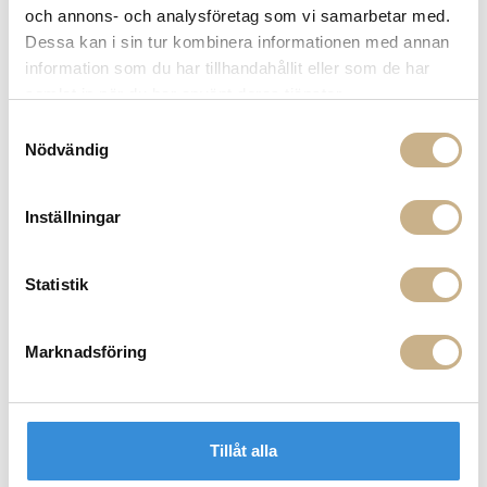
och annons- och analysföretag som vi samarbetar med.
Dessa kan i sin tur kombinera informationen med annan
information som du har tillhandahållit eller som de har
samlat in när du har använt deras tjänster.
Samtyckesval
Fler varianter
I lager
I lager
Nödvändig
Gallotti&Radice
Gallotti&Radice
MATBORD - SIMPÓDIO W
MATBORD - SIMPÓDIO W
Inställningar
Statistik
Marknadsföring
Fler varianter
Fler varianter
I lager
I lager
Tillåt alla
Molteni
Molteni