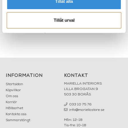
Tillåt alla
Amanda med personal. Fokus ligger fortfarande på att
erbjuda det bästa, det trendigaste, det ännu inte
upptäckta. Kort sagt: Det du bara hittar hos Mariella.
Tillåt urval
* Många frågar om namnets historia. Mycket enkelt; en
skön förening av 1970-talets två ledande varumärken –
Marimekko och Tampella.
INFORMATION
KONTAKT
MARIELLA INTERIORS
Startsidan
LILLA BROGATAN 9
Köpvillkor
503 30 BORÅS
Om oss
Karriär
033 10 75 76
Hållbarhet
info@mariellastore.se
Kontakta oss
Mån: 12-18
Sommarstängt
Tis-fre: 10-18