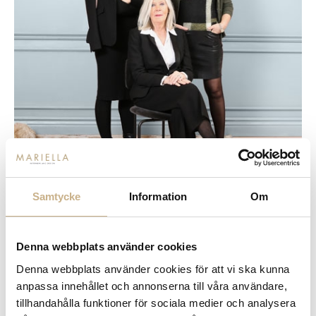
Samtycke
Information
Om
Denna webbplats använder cookies
Tänk dig tre kvinnor. Tre kvinnor med stor
Denna webbplats använder cookies för att vi ska kunna
kunskap om design och inredning. Tre kvinnor
anpassa innehållet och annonserna till våra användare,
med drivkraft och integritet. Addera en cocktail
tillhandahålla funktioner för sociala medier och analysera
av kaxighet, ödmjukhet och entreprenörskap