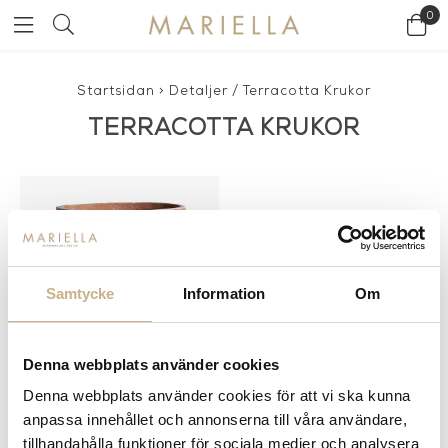
0
Startsidan
>
Detaljer
/
Terracotta Krukor
TERRACOTTA KRUKOR
Samtycke
Information
Om
Denna webbplats använder cookies
Denna webbplats använder cookies för att vi ska kunna
Fler varianter
I lager
anpassa innehållet och annonserna till våra användare,
KRUKA I TERRACOTTA - CONO
CON GUGLIE
tillhandahålla funktioner för sociala medier och analysera