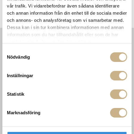
1.650 kr
vår trafik. Vi vidarebefordrar även sådana identifierare
och annan information från din enhet till de sociala medier
och annons- och analysföretag som vi samarbetar med.
Dessa kan i sin tur kombinera informationen med annan
information som du har tillhandahållit eller som de har
samlat in när du har använt deras tjänster.
INFORMATION
KONTAKT
Samtyckesval
MARIELLA INTERIORS
Startsidan
Nödvändig
LILLA BROGATAN 9
Köpvillkor
503 30 BORÅS
Om oss
Inställningar
Karriär
033 10 75 76
Hållbarhet
info@mariellastore.se
Kontakta oss
Statistik
Mån: 12-18
Sommarstängt
Tis-fre: 10-18
Lör: 11-15
Marknadsföring
POPULÄRA
NYHETSBREV
KATEGORIER