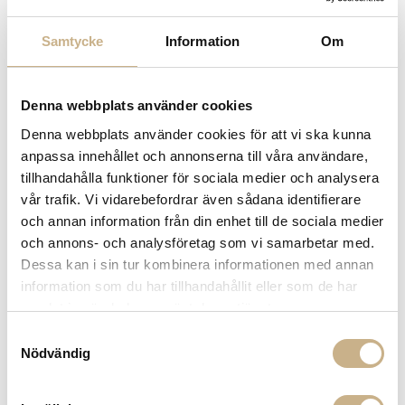
Fler varianter
Beställningsvara
Beställningsvara
HAY
SERVERINGSVAGN - JAMES
Samtycke
Information
Om
SERVERINGSVAGN - ARCS
29.250 kr
TROLLEY
3.399 kr
Denna webbplats använder cookies
Denna webbplats använder cookies för att vi ska kunna
anpassa innehållet och annonserna till våra användare,
tillhandahålla funktioner för sociala medier och analysera
vår trafik. Vi vidarebefordrar även sådana identifierare
och annan information från din enhet till de sociala medier
och annons- och analysföretag som vi samarbetar med.
Dessa kan i sin tur kombinera informationen med annan
information som du har tillhandahållit eller som de har
Fler varianter
Beställningsvara
Beställningsvara
samlat in när du har använt deras tjänster.
KLONG - JULIUS
BARVAGN - MATÉGOT TROLLEY
Samtyckesval
17.000 kr
8.135 kr
Nödvändig