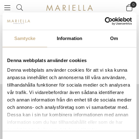
0
Startsidan
>
Varumärken
/
Engmo dun
Samtycke
Information
Om
ENGMO DUN
Denna webbplats använder cookies
Denna webbplats använder cookies för att vi ska kunna
anpassa innehållet och annonserna till våra användare,
tillhandahålla funktioner för sociala medier och analysera
vår trafik. Vi vidarebefordrar även sådana identifierare
och annan information från din enhet till de sociala medier
INFORMATION
KONTAKT
och annons- och analysföretag som vi samarbetar med.
MARIELLA INTERIORS
Startsidan
Dessa kan i sin tur kombinera informationen med annan
LILLA BROGATAN 9
Köpvillkor
information som du har tillhandahållit eller som de har
503 30 BORÅS
Om oss
samlat in när du har använt deras tjänster.
Karriär
033 10 75 76