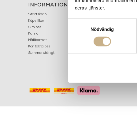
tur kombinera informationen 
INFORMATION
KONT
deras tjänster.
MARIELL
Startsidan
LILLA B
Köpvillkor
Samtyckesval
503 30 
Om oss
Nödvändig
Karriär
033 10
Hållbarhet
info@ma
Kontakta oss
Mån: 12-
Sommarstängt
Tis-fre: 1
Lör: 11-15