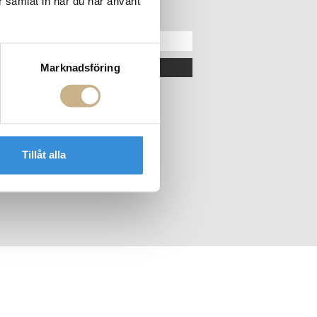
r samlat in när du har använt
ER
NYHETSBREV
Marknadsföring
OK
Tillåt alla