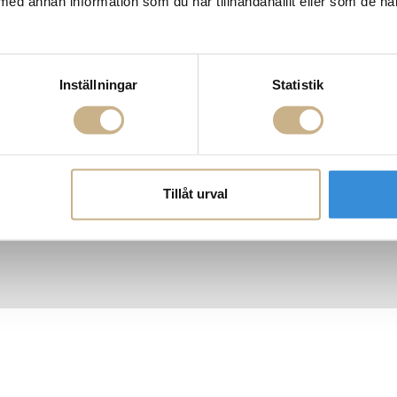
med annan information som du har tillhandahållit eller som de ha
AKT
POPULÄRA KATEGORI
A INTERIORS
Nyheter
ROGATAN 9
Fornasetti
BORÅS
Fotokonst
Inställningar
Statistik
Layered
 75 76
Lexington
riellastore.se
Louise Roe
Mateus
18
Missoni Home
0-18
Slim Aarons
Snurrade ljus
Tillåt urval