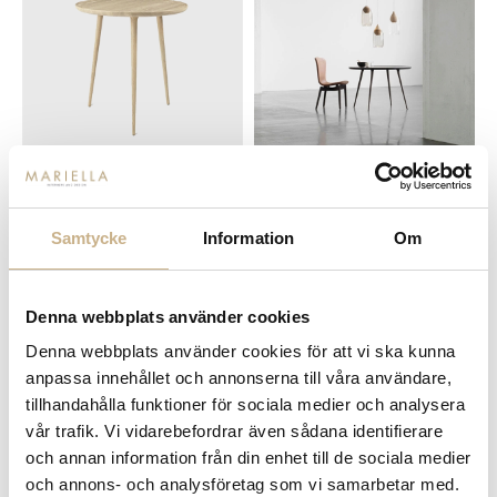
Fler varianter
Fler varianter
Beställningsvara
Beställningsvara
Mater
Mater
Samtycke
Information
Om
ACCENT TABLE - CAFÉ
ACCENT TABLE - DINING Ø110 CM
11.650 kr
24.000 kr
Denna webbplats använder cookies
Denna webbplats använder cookies för att vi ska kunna
anpassa innehållet och annonserna till våra användare,
tillhandahålla funktioner för sociala medier och analysera
vår trafik. Vi vidarebefordrar även sådana identifierare
och annan information från din enhet till de sociala medier
och annons- och analysföretag som vi samarbetar med.