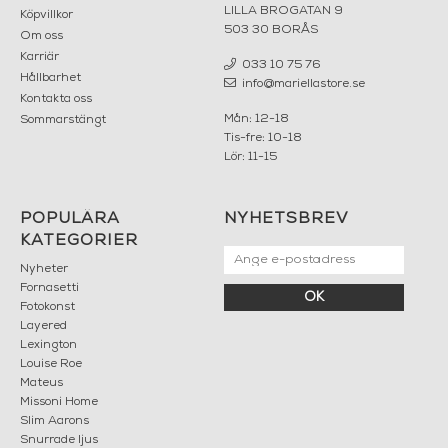
LILLA BROGATAN 9
Köpvillkor
503 30 BORÅS
Om oss
Karriär
033 10 75 76
Hållbarhet
info@mariellastore.se
Kontakta oss
Mån: 12-18
Sommarstängt
Tis-fre: 10-18
Lör: 11-15
POPULÄRA
NYHETSBREV
KATEGORIER
Nyheter
Fornasetti
OK
Fotokonst
Layered
Lexington
Louise Roe
Mateus
Missoni Home
Slim Aarons
Snurrade ljus